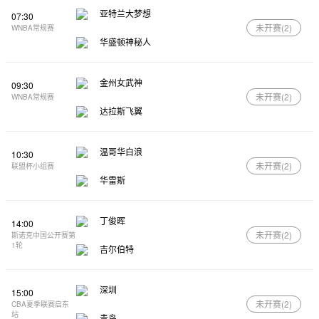
亚特兰大梦想
07:30
未开赛(
2
)
WNBA常规赛
华盛顿神秘人
金州女武神
09:30
未开赛(
2
)
WNBA常规赛
达拉斯飞翼
温哥华白浪
10:30
未开赛(
2
)
联盟杯小组赛
华雷斯
丁俊晖
14:00
未开赛(
2
)
斯诺克中国公开赛第
1轮
吉尔伯特
深圳
15:00
未开赛(
2
)
CBA夏季联赛启东
站
青岛