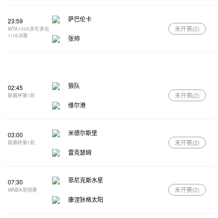
萨巴伦卡
23:59
未开赛(
2
)
WTA1000多伦多站
1/16决赛
张帅
狼队
02:45
未开赛(
2
)
联赛杯第1轮
维尔港
米德尔斯堡
03:00
未开赛(
2
)
联赛杯第1轮
雷克瑟姆
菲尼克斯水星
07:30
未开赛(
2
)
WNBA常规赛
康涅狄格太阳