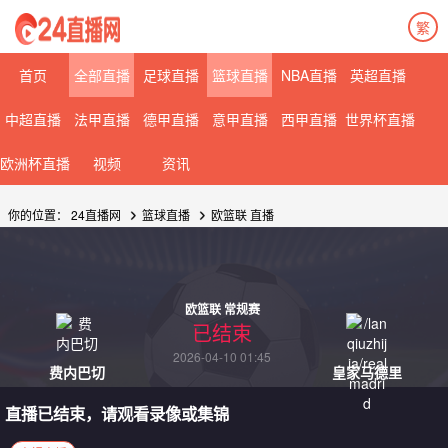
繁
08月07日 星期五
08月08日 星期六
首页
全部直播
足球直播
篮球直播
NBA直播
英超直播
中超直播
法甲直播
德甲直播
意甲直播
西甲直播
世界杯直播
欧洲杯直播
视频
资讯
你的位置：
24直播网
篮球直播
欧篮联 直播
欧篮联 常规赛
已结束
2026-04-10 01:45
费内巴切
皇家马德里
直播已结束，请观看录像或集锦