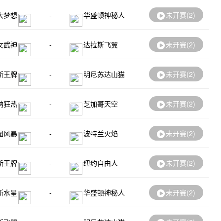
大梦想
-
华盛顿神秘人
未开赛(
2
)
女武神
-
达拉斯飞翼
未开赛(
2
)
斯王牌
-
明尼苏达山猫
未开赛(
2
)
纳狂热
-
芝加哥天空
未开赛(
2
)
图风暴
-
波特兰火焰
未开赛(
2
)
斯王牌
-
纽约自由人
未开赛(
2
)
斯水星
-
华盛顿神秘人
未开赛(
2
)