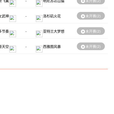
斯飞翼
-
明尼苏达山猫
未开赛(
2
)
女武神
-
洛杉矶火花
未开赛(
2
)
多节奏
-
亚特兰大梦想
未开赛(
2
)
哥天空
-
西雅图风暴
未开赛(
2
)