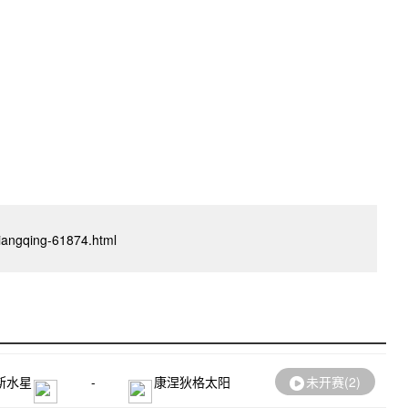
oxiangqing-61874.html
斯水星
-
康涅狄格太阳
未开赛(
2
)