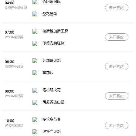
迈阿密国际
04:00
未开赛(
2
)
联盟杯小组赛-组
圣路易斯
拉斯维加斯王牌
07:00
未开赛(
2
)
WNBA常规赛
印第安纳狂热
芝加哥火焰
08:30
未开赛(
2
)
联盟杯小组赛
拿加沙
洛杉矶火花
09:00
未开赛(
2
)
WNBA常规赛
明尼苏达山猫
多伦多节奏
10:00
未开赛(
2
)
WNBA常规赛
波特兰火焰