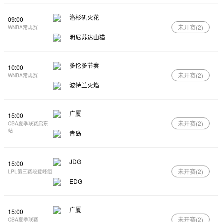
洛杉矶火花
09:00
未开赛(
2
)
WNBA常规赛
明尼苏达山猫
多伦多节奏
10:00
未开赛(
2
)
WNBA常规赛
波特兰火焰
广厦
15:00
未开赛(
2
)
CBA夏季联赛启东
站
青岛
JDG
15:00
未开赛(
2
)
LPL第三赛段登峰组
EDG
广厦
15:00
未开赛(
2
)
CBA夏季联赛