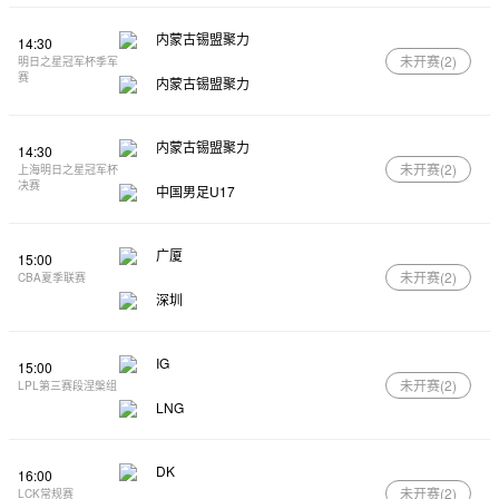
内蒙古锡盟聚力
14:30
未开赛(
2
)
明日之星冠军杯季军
赛
内蒙古锡盟聚力
内蒙古锡盟聚力
14:30
未开赛(
2
)
上海明日之星冠军杯
决赛
中国男足U17
广厦
15:00
未开赛(
2
)
CBA夏季联赛
深圳
IG
15:00
未开赛(
2
)
LPL第三赛段涅槃组
LNG
DK
16:00
未开赛(
2
)
LCK常规赛