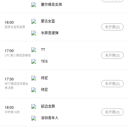
塞尔维亚女排
蒙古女篮
16:00
未开赛(
2
)
国青女篮热身赛
水原音速弹
TT
17:00
未开赛(
2
)
LPL第三赛段登峰组
TES
待定
17:30
未开赛(
2
)
WTT横滨冠军赛女
单决赛
待定
延边龙鼎
18:00
未开赛(
2
)
中甲第18轮
深圳青年人