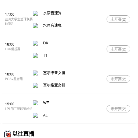
水原音速弹
17:00
未开赛(
2
)
亚洲大学生篮球联赛
8强赛
水原音速弹
DK
18:00
未开赛(
2
)
LCK常规赛
T1
塞尔维亚女排
18:00
未开赛(
2
)
PGS7胜者组
塞尔维亚女排
WE
19:00
未开赛(
2
)
LPL第三赛段登峰组
AL
以往直播