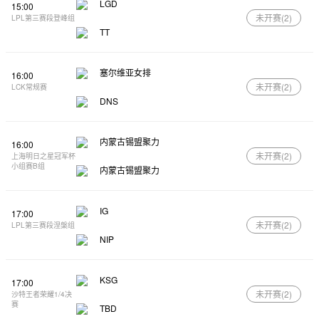
LGD
15:00
未开赛(
2
)
LPL第三赛段登峰组
TT
塞尔维亚女排
16:00
未开赛(
2
)
LCK常规赛
DNS
内蒙古锡盟聚力
16:00
未开赛(
2
)
上海明日之星冠军杯
小组赛B组
内蒙古锡盟聚力
IG
17:00
未开赛(
2
)
LPL第三赛段涅槃组
NIP
KSG
17:00
未开赛(
2
)
沙特王者荣耀1/4决
赛
TBD