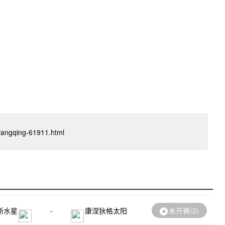
oxiangqing-61911.html
斯水星
-
康涅狄格太阳
未开赛(
2
)