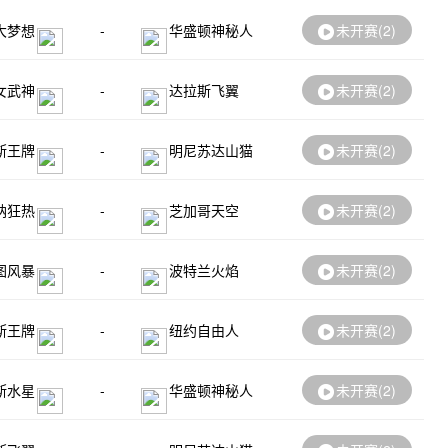
大梦想
-
华盛顿神秘人
未开赛(
2
)
女武神
-
达拉斯飞翼
未开赛(
2
)
斯王牌
-
明尼苏达山猫
未开赛(
2
)
纳狂热
-
芝加哥天空
未开赛(
2
)
图风暴
-
波特兰火焰
未开赛(
2
)
斯王牌
-
纽约自由人
未开赛(
2
)
斯水星
-
华盛顿神秘人
未开赛(
2
)