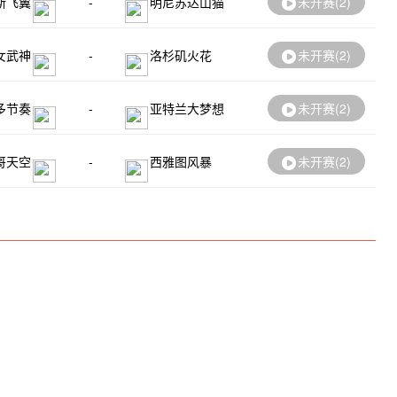
斯飞翼
-
明尼苏达山猫
未开赛(
2
)
女武神
-
洛杉矶火花
未开赛(
2
)
多节奏
-
亚特兰大梦想
未开赛(
2
)
哥天空
-
西雅图风暴
未开赛(
2
)