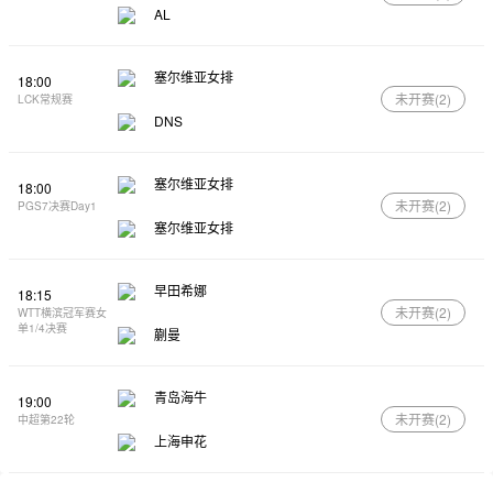
AL
塞尔维亚女排
18:00
未开赛(
2
)
LCK常规赛
DNS
塞尔维亚女排
18:00
未开赛(
2
)
PGS7决赛Day1
塞尔维亚女排
早田希娜
18:15
未开赛(
2
)
WTT横滨冠军赛女
单1/4决赛
蒯曼
青岛海牛
19:00
未开赛(
2
)
中超第22轮
上海申花