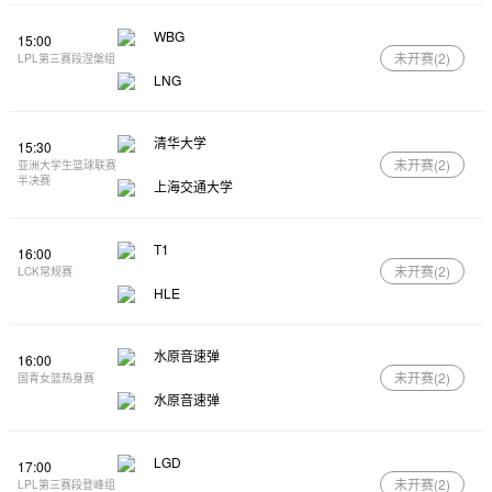
WBG
15:00
未开赛(
2
)
LPL第三赛段涅槃组
LNG
清华大学
15:30
未开赛(
2
)
亚洲大学生篮球联赛
半决赛
上海交通大学
T1
16:00
未开赛(
2
)
LCK常规赛
HLE
水原音速弹
16:00
未开赛(
2
)
国青女篮热身赛
水原音速弹
LGD
17:00
未开赛(
2
)
LPL第三赛段登峰组