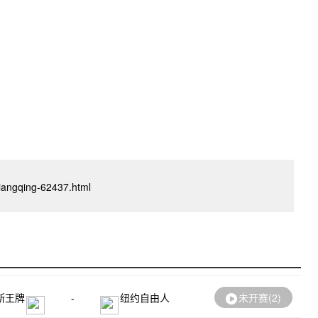
oxiangqing-62437.html
斯王牌
-
纽约自由人
未开赛(
2
)