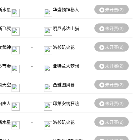
斯水星
-
华盛顿神秘人
未开赛(
2
)
斯飞翼
-
明尼苏达山猫
未开赛(
2
)
女武神
-
洛杉矶火花
未开赛(
2
)
多节奏
-
亚特兰大梦想
未开赛(
2
)
哥天空
-
西雅图风暴
未开赛(
2
)
自由人
-
印第安纳狂热
未开赛(
2
)
斯水星
-
洛杉矶火花
未开赛(
2
)