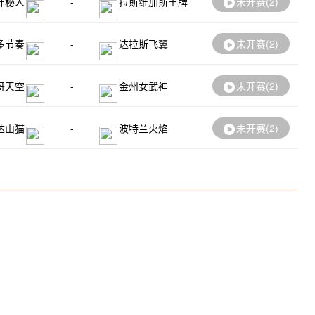
神秘人
-
拉斯维加斯王牌
未开赛(
2
)
多节奏
-
达拉斯飞翼
未开赛(
2
)
哥天空
-
金州女武神
未开赛(
2
)
达山猫
-
波特兰火焰
未开赛(
2
)