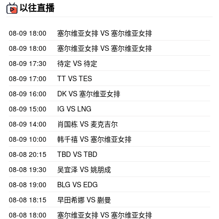
以往直播
08-09 18:00
塞尔维亚女排 VS 塞尔维亚女排
08-09 18:00
塞尔维亚女排 VS 塞尔维亚女排
08-09 17:30
待定 VS 待定
08-09 17:00
TT VS TES
08-09 16:00
DK VS 塞尔维亚女排
08-09 15:00
IG VS LNG
08-09 14:00
肖国栋 VS 麦克吉尔
08-09 10:00
韩千禧 VS 塞尔维亚女排
08-08 20:15
TBD VS TBD
08-08 19:30
吴宜泽 VS 姚朋成
08-08 19:00
BLG VS EDG
08-08 18:15
早田希娜 VS 蒯曼
08-08 18:00
塞尔维亚女排 VS 塞尔维亚女排