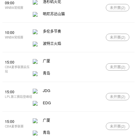
洛杉矶火花
09:00
未开赛(
2
)
WNBA常规赛
明尼苏达山猫
多伦多节奏
10:00
未开赛(
2
)
WNBA常规赛
波特兰火焰
广厦
15:00
未开赛(
2
)
CBA夏季联赛启东
站
青岛
JDG
15:00
未开赛(
2
)
LPL第三赛段登峰组
EDG
广厦
15:00
未开赛(
2
)
CBA夏季联赛
青岛