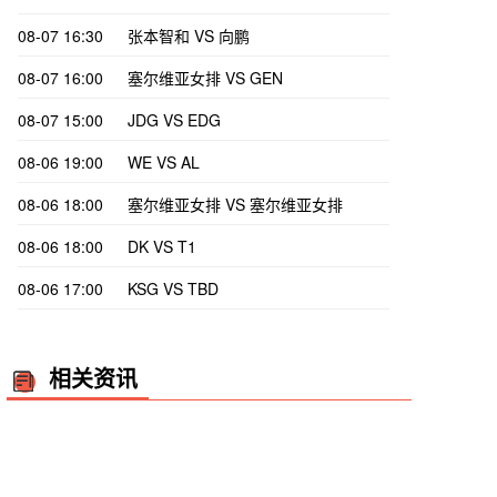
08-07 16:30
张本智和 VS 向鹏
08-07 16:00
塞尔维亚女排 VS GEN
08-07 15:00
JDG VS EDG
08-06 19:00
WE VS AL
08-06 18:00
塞尔维亚女排 VS 塞尔维亚女排
08-06 18:00
DK VS T1
08-06 17:00
KSG VS TBD
相关资讯