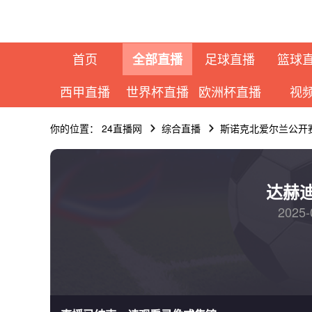
首页
足球直播
篮球
全部直播
西甲直播
世界杯直播
欧洲杯直播
视
你的位置：
24直播网
综合直播
斯诺克北爱尔兰公开
达赫迪
2025-