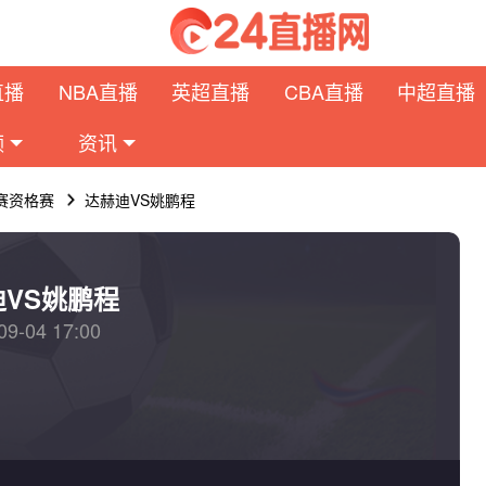
直播
NBA直播
英超直播
CBA直播
中超直播
频
资讯
赛资格赛
达赫迪VS姚鹏程
VS姚鹏程
09-04 17:00