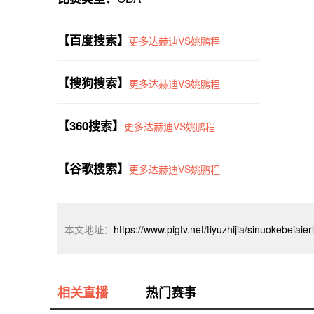
【百度搜索】
更多达赫迪VS姚鹏程
【搜狗搜索】
更多达赫迪VS姚鹏程
【360搜索】
更多达赫迪VS姚鹏程
【谷歌搜索】
更多达赫迪VS姚鹏程
本文地址：
https://www.pigtv.net/tiyuzhijia/sinuokebeiai
相关直播
热门赛事