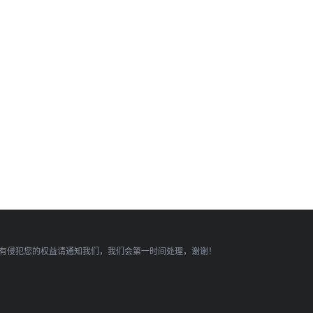
有侵犯您的权益请通知我们，我们会第一时间处理，谢谢！
顶部