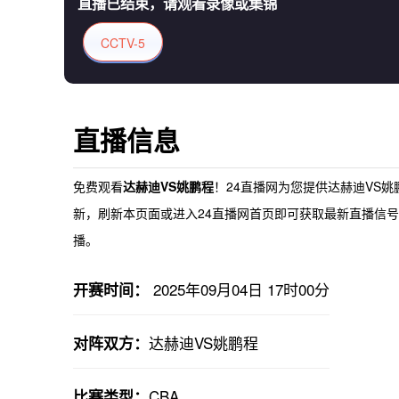
直播已结束，请观看录像或集锦
CCTV-5
直播信息
免费观看
达赫迪VS姚鹏程
！24直播网为您提供
达赫迪VS姚
新，刷新本页面或进入24直播网首页即可获取最新直播信号
播。
2025年09月04日 17时00分
开赛时间：
达赫迪VS姚鹏程
对阵双方：
CBA
比赛类型：