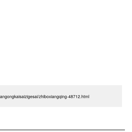
erlangongkaisaizigesai/zhiboxiangqing-48712.html