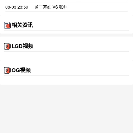
08-03 23:59
普丁塞娃 VS 张帅
相关资讯
LGD视频
OG视频