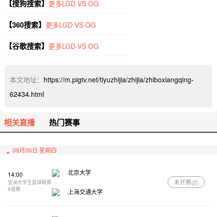
【搜狗搜索】
更多LGD VS OG
【360搜索】
更多LGD VS OG
【谷歌搜索】
更多LGD VS OG
本文地址：
https://m.pigtv.net/tiyuzhijia/zhijia/zhiboxiangqing-
62434.html
相关直播
热门赛事
08月06日 星期四
北京大学
14:00
未开赛(
2
)
亚洲大学生篮球联赛
8强赛
上海交通大学