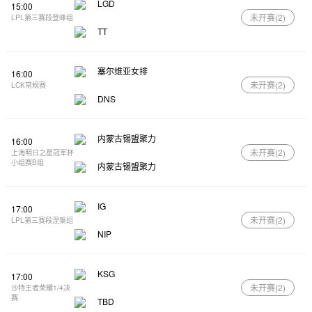
LGD
15:00
未开赛(
2
)
LPL第三赛段登峰组
TT
塞尔维亚女排
16:00
未开赛(
2
)
LCK常规赛
DNS
内蒙古锡盟聚力
16:00
未开赛(
2
)
上海明日之星冠军杯
小组赛B组
内蒙古锡盟聚力
IG
17:00
未开赛(
2
)
LPL第三赛段涅槃组
NIP
KSG
17:00
未开赛(
2
)
沙特王者荣耀1/4决
赛
TBD