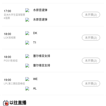
水原音速弹
17:00
未开赛(
2
)
亚洲大学生篮球联赛
8强赛
水原音速弹
DK
18:00
未开赛(
2
)
LCK常规赛
T1
塞尔维亚女排
18:00
未开赛(
2
)
PGS7胜者组
塞尔维亚女排
WE
19:00
未开赛(
2
)
LPL第三赛段登峰组
AL
以往直播