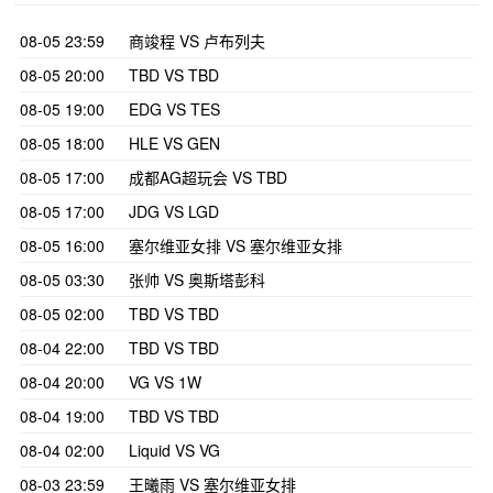
08-05 23:59
商竣程 VS 卢布列夫
08-05 20:00
TBD VS TBD
08-05 19:00
EDG VS TES
08-05 18:00
HLE VS GEN
08-05 17:00
成都AG超玩会 VS TBD
08-05 17:00
JDG VS LGD
08-05 16:00
塞尔维亚女排 VS 塞尔维亚女排
08-05 03:30
张帅 VS 奥斯塔彭科
08-05 02:00
TBD VS TBD
08-04 22:00
TBD VS TBD
08-04 20:00
VG VS 1W
08-04 19:00
TBD VS TBD
08-04 02:00
Liquid VS VG
08-03 23:59
王曦雨 VS 塞尔维亚女排