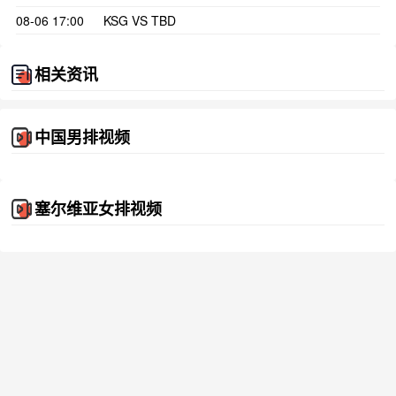
08-06 17:00
KSG VS TBD
相关资讯
中国男排视频
塞尔维亚女排视频