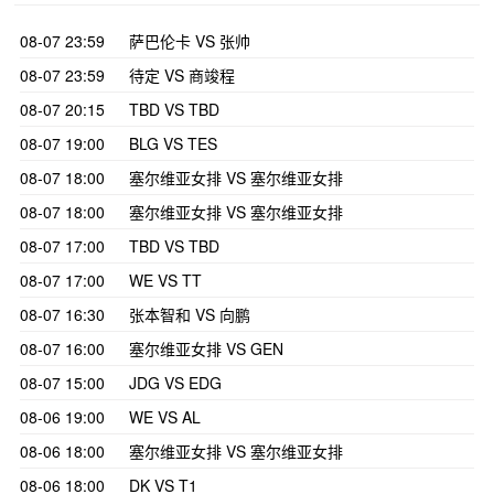
08-07 23:59
萨巴伦卡 VS 张帅
08-07 23:59
待定 VS 商竣程
08-07 20:15
TBD VS TBD
08-07 19:00
BLG VS TES
08-07 18:00
塞尔维亚女排 VS 塞尔维亚女排
08-07 18:00
塞尔维亚女排 VS 塞尔维亚女排
08-07 17:00
TBD VS TBD
08-07 17:00
WE VS TT
08-07 16:30
张本智和 VS 向鹏
08-07 16:00
塞尔维亚女排 VS GEN
08-07 15:00
JDG VS EDG
08-06 19:00
WE VS AL
08-06 18:00
塞尔维亚女排 VS 塞尔维亚女排
08-06 18:00
DK VS T1