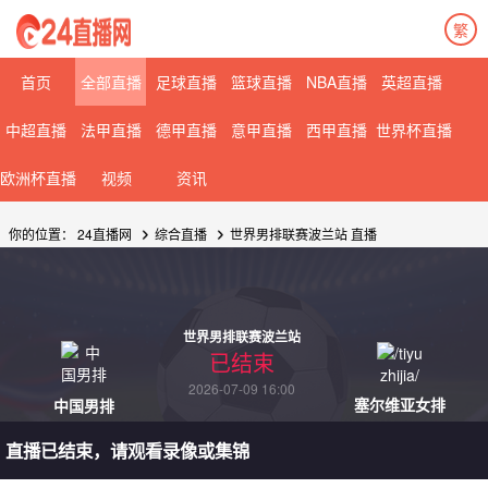
繁
首页
全部直播
足球直播
篮球直播
NBA直播
英超直播
中超直播
法甲直播
德甲直播
意甲直播
西甲直播
世界杯直播
欧洲杯直播
视频
资讯
你的位置：
24直播网
综合直播
世界男排联赛波兰站 直播
世界男排联赛波兰站
已结束
2026-07-09 16:00
塞尔维亚女排
中国男排
直播已结束，请观看录像或集锦