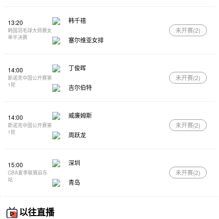
韩千禧
13:20
未开赛(
2
)
韩国羽毛球大师赛女
单半决赛
塞尔维亚女排
丁俊晖
14:00
未开赛(
2
)
斯诺克中国公开赛第
1轮
吉尔伯特
威廉姆斯
14:00
未开赛(
2
)
斯诺克中国公开赛第
1轮
周跃龙
深圳
15:00
未开赛(
2
)
CBA夏季联赛启东
站
青岛
以往直播