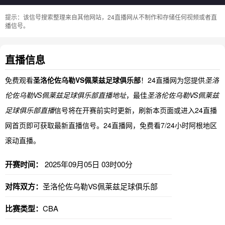
提示：该信号搜索整理来自其他网站，24直播网从不制作和存储任何视频或者直
播信号。
直播信息
免费观看
圣洛伦佐乌勒VS佩莱兹足球俱乐部
！24直播网为您提供
圣洛
伦佐乌勒VS佩莱兹足球俱乐部直播地址
，最佳
圣洛伦佐乌勒VS佩莱兹
足球俱乐部直播
信号将在开赛前实时更新，刷新本页面或进入24直播
网首页即可获取最新直播信号。24直播网，免费看7/24小时阿根地区
滚动直播。
开赛时间：
2025年09月05日 03时00分
对阵双方：
圣洛伦佐乌勒VS佩莱兹足球俱乐部
比赛类型：
CBA