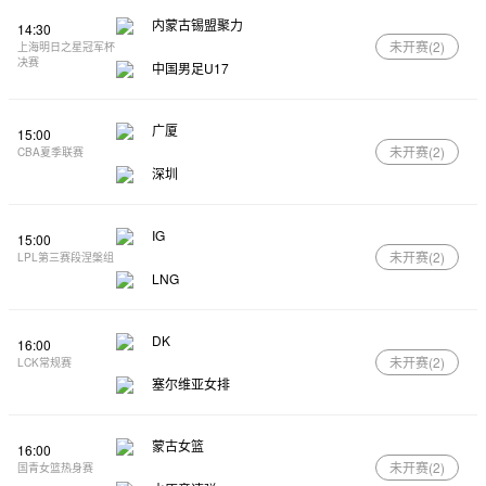
内蒙古锡盟聚力
14:30
未开赛(
2
)
上海明日之星冠军杯
决赛
中国男足U17
广厦
15:00
未开赛(
2
)
CBA夏季联赛
深圳
IG
15:00
未开赛(
2
)
LPL第三赛段涅槃组
LNG
DK
16:00
未开赛(
2
)
LCK常规赛
塞尔维亚女排
蒙古女篮
16:00
未开赛(
2
)
国青女篮热身赛