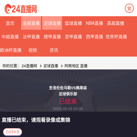
繁
首页
全部直播
足球直播
篮球直播
NBA直播
英超直播
中超直播
法甲直播
德甲直播
意甲直播
西甲直播
世界杯直播
欧洲杯直播
视频
资讯
你的位置：
24直播网
足球直播
阿根地区
直播
圣洛伦佐乌勒VS佩莱兹
足球俱乐部
已结束
2025-09-05 03:00
直播已结束，请观看录像或集锦
CCTV-5