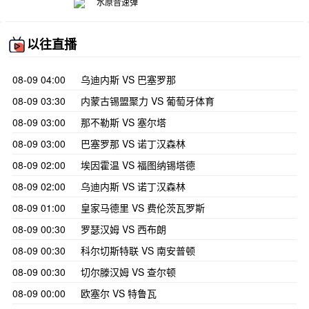
水原音速弹
以往直播
08-09 04:00
乌迪内斯 VS 巴塞罗那
08-09 03:30
内蒙古锡盟聚力 VS 葡萄牙体育
08-09 03:00
那不勒斯 VS 塞尔塔
08-09 03:00
巴塞罗那 VS 诺丁汉森林
08-09 02:00
埃因霍温 VS 福图纳锡塔德
08-09 02:00
乌迪内斯 VS 诺丁汉森林
08-09 01:00
皇家马德里 VS 费伦茨瓦罗斯
08-09 00:30
罗瑟汉姆 VS 西布朗
08-09 00:30
科尔切斯特联 VS 南安普顿
08-09 00:30
切尔滕汉姆 VS 查尔顿
08-09 00:00
欧塞尔 VS 特鲁瓦