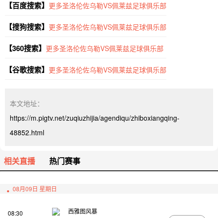
【百度搜索】
更多圣洛伦佐乌勒VS佩莱兹足球俱乐部
【搜狗搜索】
更多圣洛伦佐乌勒VS佩莱兹足球俱乐部
【360搜索】
更多圣洛伦佐乌勒VS佩莱兹足球俱乐部
【谷歌搜索】
更多圣洛伦佐乌勒VS佩莱兹足球俱乐部
本文地址：
https://m.pigtv.net/zuqiuzhijia/agendiqu/zhiboxiangqing-
48852.html
相关直播
热门赛事
08月09日 星期日
西雅图风暴
08:30