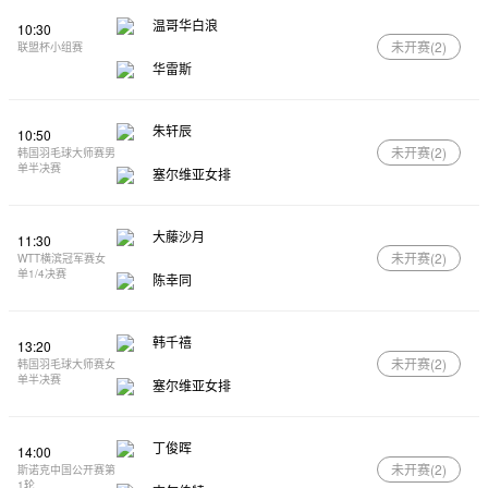
温哥华白浪
10:30
未开赛(
2
)
联盟杯小组赛
华雷斯
朱轩辰
10:50
未开赛(
2
)
韩国羽毛球大师赛男
单半决赛
塞尔维亚女排
大藤沙月
11:30
未开赛(
2
)
WTT横滨冠军赛女
单1/4决赛
陈幸同
韩千禧
13:20
未开赛(
2
)
韩国羽毛球大师赛女
单半决赛
塞尔维亚女排
丁俊晖
14:00
未开赛(
2
)
斯诺克中国公开赛第
1轮