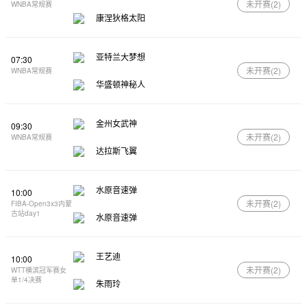
未开赛(
2
)
WNBA常规赛
康涅狄格太阳
亚特兰大梦想
07:30
未开赛(
2
)
WNBA常规赛
华盛顿神秘人
金州女武神
09:30
未开赛(
2
)
WNBA常规赛
达拉斯飞翼
水原音速弹
10:00
未开赛(
2
)
FIBA-Open3x3内蒙
古站day1
水原音速弹
王艺迪
10:00
未开赛(
2
)
WTT横滨冠军赛女
单1/4决赛
朱雨玲