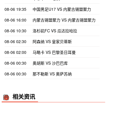
08-06 19:35
中国男足U17 VS 内蒙古锡盟聚力
08-06 16:00
内蒙古锡盟聚力 VS 内蒙古锡盟聚力
08-06 10:30
洛杉矶FC VS 瓜达拉哈拉
08-06 02:30
阿森纳 VS 皇家贝蒂斯
08-06 02:00
马略卡 VS 巴黎圣日耳曼
08-06 00:30
奥胡斯 VS 沙巴巴库
08-06 00:30
那不勒斯 VS 奥萨苏纳
相关资讯