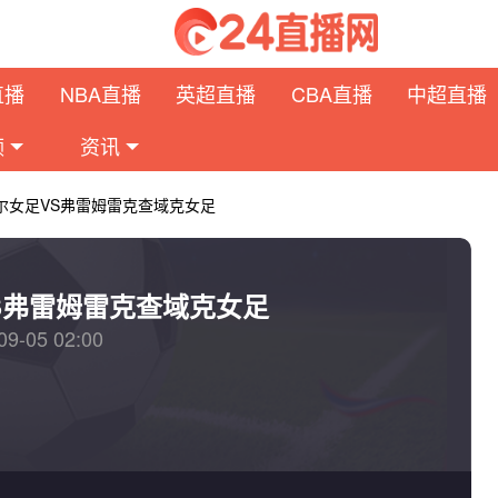
直播
NBA直播
英超直播
CBA直播
中超直播
频
资讯
尔女足VS弗雷姆雷克查域克女足
S弗雷姆雷克查域克女足
09-05 02:00