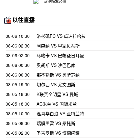
塞尔维亚女排
以往直播
08-06 10:30
洛杉矶FC VS 瓜达拉哈拉
08-06 02:30
阿森纳 VS 皇家贝蒂斯
08-06 02:00
马略卡 VS 巴黎圣日耳曼
08-06 00:30
奥胡斯 VS 沙巴巴库
08-06 00:30
那不勒斯 VS 奥萨苏纳
08-05 19:30
切尔西 VS 尤文图斯
08-05 18:30
K联赛全明星 VS 曼城
08-05 18:00
AC米兰 VS 国际米兰
08-05 10:30
温哥华白浪 VS 亚特兰特
08-05 08:30
瑞模贝雷 VS 桑托斯
08-05 02:00
圣吉罗斯 VS 博德闪耀