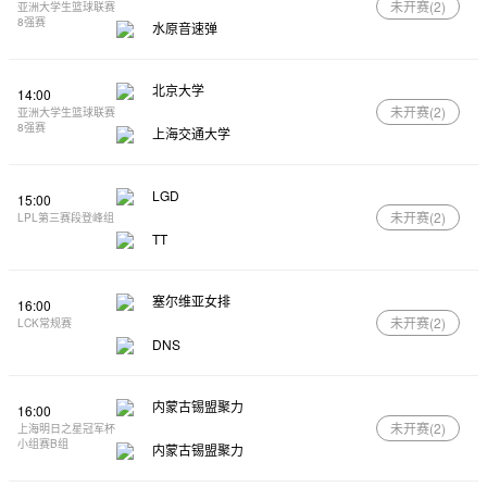
未开赛(
2
)
亚洲大学生篮球联赛
8强赛
水原音速弹
北京大学
14:00
未开赛(
2
)
亚洲大学生篮球联赛
8强赛
上海交通大学
LGD
15:00
未开赛(
2
)
LPL第三赛段登峰组
TT
塞尔维亚女排
16:00
未开赛(
2
)
LCK常规赛
DNS
内蒙古锡盟聚力
16:00
未开赛(
2
)
上海明日之星冠军杯
小组赛B组
内蒙古锡盟聚力