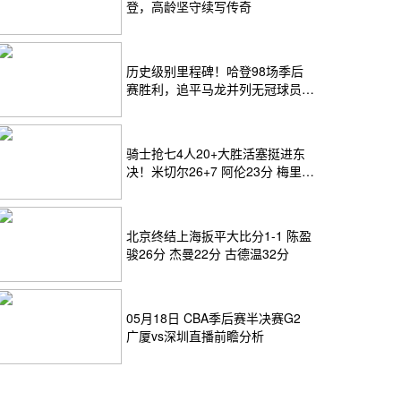
登，高龄坚守续写传奇
历史级别里程碑！哈登98场季后
赛胜利，追平马龙并列无冠球员历
史第一
骑士抢七4人20+大胜活塞挺进东
决！米切尔26+7 阿伦23分 梅里尔
23分 詹金斯17分
北京终结上海扳平大比分1-1 陈盈
骏26分 杰曼22分 古德温32分
05月18日 CBA季后赛半决赛G2
广厦vs深圳直播前瞻分析