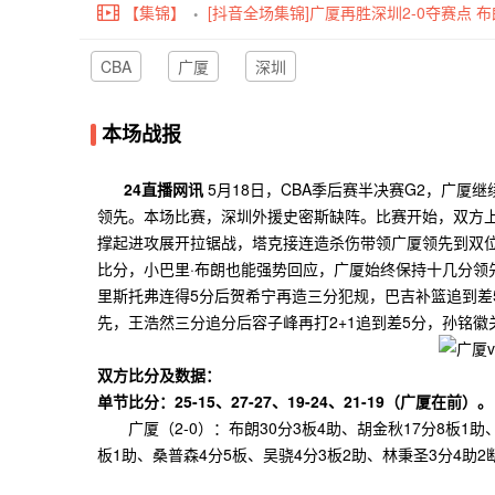
【集锦】
[抖音全场集锦]广厦再胜深圳2-0夺赛点 布朗
CBA
广厦
深圳
本场战报
24直播网讯
5月18日，CBA季后赛半决赛G2，广厦
领先。本场比赛，深圳外援史密斯缺阵。比赛开始，双方上
撑起进攻展开拉锯战，塔克接连造杀伤带领广厦领先到双位
比分，小巴里·布朗也能强势回应，广厦始终保持十几分领
里斯托弗连得5分后贺希宁再造三分犯规，巴吉补篮追到差
先，王浩然三分追分后容子峰再打2+1追到差5分，孙铭徽
双方比分及数据：
单节比分：25-15、27-27、19-24、21-19（广厦在前）。
广厦（2-0）：布朗30分3板4助、胡金秋17分8板1助、
板1助、桑普森4分5板、吴骁4分3板2助、林秉圣3分4助2