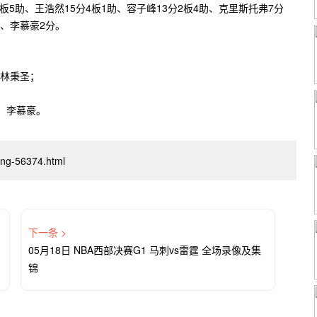
板5助、王浩然15分4板1助、容子峰13分2板4助、克里斯托弗7分
助、李慕豪2分。
林秉圣；
，李慕豪。
iang-56374.html
下一条 >
05月18日 NBA西部决赛G1 马刺vs雷霆 全场录像及集
锦