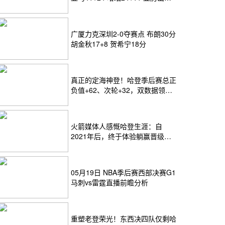
24+12
广厦力克深圳2-0夺赛点 布朗30分
胡金秋17+8 贺希宁18分
真正的定海神登！哈登季后赛总正
负值+62、次轮+32，双数据领跑
骑士全队
火箭媒体人感慨哈登生涯：自
2021年后，终于体验躺赢晋级滋
味
05月19日 NBA季后赛西部决赛G1
马刺vs雷霆直播前瞻分析
重塑老登荣光！东西决四队仅剩哈