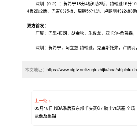
深圳（0-2）：贺希宁18分4板5助2断、约翰逊15分10
4板2助2断、巴吉6分5板、周鹏5分1助、卢鹏羽4分2板3
双方首发：
广厦：巴里-布朗，胡金秋，朱俊龙，亚卡尔-桑普森，
深圳：贺希宁，阿立兹-约翰逊，克里斯托弗，卢鹏羽
本文地址：
https://www.pigtv.net/zuqiuzhijia/cba/shipinlux
上一条 >
05月18日 NBA季后赛东部半决赛G7 骑士vs活塞 全场
录像及集锦