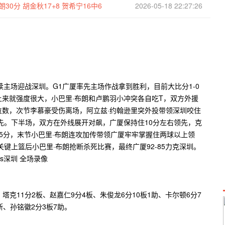
30分 胡金秋17+8 贺希宁16中6
2026-05-18 22:27:26
继续主场迎战深圳。G1广厦率先主场作战拿到胜利，目前大比分1-0
来就强度很大，小巴里·布朗和卢鹏羽小冲突各自吃T，双方外援
数，次节李慕豪受伤离场，阿立兹·约翰逊里突外投带领深圳咬住
先。下半场，双方在外线展开对飙，广厦保持住10分左右领先，克
5分，末节小巴里·布朗连攻加传带领广厦牢牢掌握住两球以上领
关键上篮后小巴里·布朗抢断杀死比赛，最终广厦92-85力克深圳。
塔克11分2板、赵嘉仁9分4板、朱俊龙6分10板1助、卡尔顿6分7
断、孙铭徽2分3板7助。