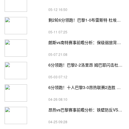
05-12 16:50
剩2轮6分领跑！巴黎1-0布雷斯特 杜埃绝杀马尤卢中框卢卡斯送助攻
05-11 07:25
朗斯vs南特赛事前瞻分析：保级弱旅背水一战
05-07 21:08
6分领跑！巴黎2-2洛里昂 姆巴耶闪击杜埃助攻小埃梅里破门
05-03 07:12
6分领跑！十人巴黎3-0昂热联赛2连胜 李刚仁、贝拉尔多相继传射
04-26 08:10
昂热vs巴黎赛事前瞻分析：铁壁防反VS体系压制
04-25 09:28