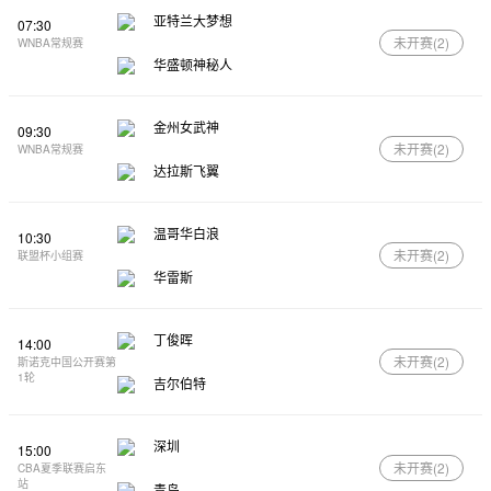
亚特兰大梦想
07:30
未开赛(
2
)
WNBA常规赛
华盛顿神秘人
金州女武神
09:30
未开赛(
2
)
WNBA常规赛
达拉斯飞翼
温哥华白浪
10:30
未开赛(
2
)
联盟杯小组赛
华雷斯
丁俊晖
14:00
未开赛(
2
)
斯诺克中国公开赛第
1轮
吉尔伯特
深圳
15:00
未开赛(
2
)
CBA夏季联赛启东
站
青岛