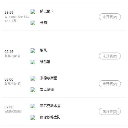
萨巴伦卡
23:59
未开赛(
2
)
WTA1000多伦多站
1/16决赛
张帅
狼队
02:45
未开赛(
2
)
联赛杯第1轮
维尔港
米德尔斯堡
03:00
未开赛(
2
)
联赛杯第1轮
雷克瑟姆
菲尼克斯水星
07:30
未开赛(
2
)
WNBA常规赛
康涅狄格太阳