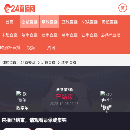
繁
08月07日 星期五
08月08日 星期六
首页
全部直播
足球直播
篮球直播
NBA直播
英超直播
中超直播
法甲直播
德甲直播
意甲直播
西甲直播
世界杯直播
欧洲杯直播
视频
资讯
你的位置：
24直播网
足球直播
法甲
直播
法甲 第7轮
已结束
2025-10-05 03:05
欧塞尔
朗斯
直播已结束，请观看录像或集锦