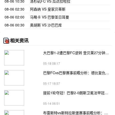
08-06 10:30
洛杉矶FC VS 瓜达拉哈拉
08-06 02:30
阿森纳 VS 皇家贝蒂斯
08-06 02:00
马略卡 VS 巴黎圣日耳曼
08-06 00:30
奥胡斯 VS 沙巴巴库
相关资讯
大巴黎1-2遭巴黎FC逆转 登贝莱27分钟伤退 戈里替补双响+读秒绝杀
05-18 08:17
巴黎FCvs巴黎赛事前瞻分析：德比复仇遇欧冠留力，主场劲旅碰残阵豪门
05-17 18:57
提前1轮夺冠！巴黎2-0朗斯卫冕法甲冠军 K77破门萨福诺夫屡献扑救
05-14 06:51
布雷斯特vs斯特拉斯堡赛事前瞻分析：中游无欲无求对决，颓势两队争夺颜面