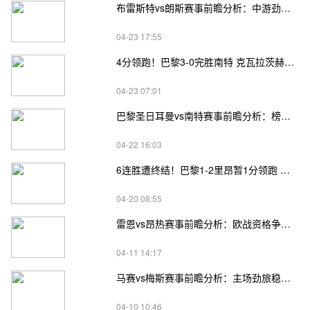
布雷斯特vs朗斯赛事前瞻分析：中游劲旅迎强敌，朗斯争冠不容有失
04-23 17:55
4分领跑！巴黎3-0完胜南特 克瓦拉茨赫利亚点射+凌波微步双响
04-23 07:01
巴黎圣日耳曼vs南特赛事前瞻分析：榜首豪门对决保级困兽
04-22 16:03
6连胜遭终结！巴黎1-2里昂暂1分领跑 恩德里克传射G·拉莫斯失点
04-20 08:55
雷恩vs昂热赛事前瞻分析：欧战资格争夺战打响，主场劲旅对决客场弱旅
04-11 14:17
马赛vs梅斯赛事前瞻分析：主场劲旅稳扎稳打，保级弱旅绝境拼平
04-10 10:46