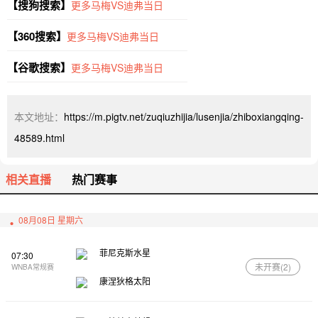
【搜狗搜索】
更多马梅VS迪弗当日
【360搜索】
更多马梅VS迪弗当日
【谷歌搜索】
更多马梅VS迪弗当日
本文地址：
https://m.pigtv.net/zuqiuzhijia/lusenjia/zhiboxiangqing-
48589.html
相关直播
热门赛事
08月08日 星期六
菲尼克斯水星
07:30
未开赛(
2
)
WNBA常规赛
康涅狄格太阳