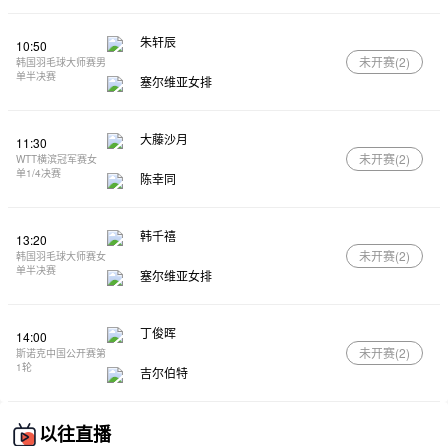
朱轩辰
10:50
未开赛(
2
)
韩国羽毛球大师赛男
单半决赛
塞尔维亚女排
大藤沙月
11:30
未开赛(
2
)
WTT横滨冠军赛女
单1/4决赛
陈幸同
韩千禧
13:20
未开赛(
2
)
韩国羽毛球大师赛女
单半决赛
塞尔维亚女排
丁俊晖
14:00
未开赛(
2
)
斯诺克中国公开赛第
1轮
吉尔伯特
以往直播