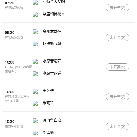
亚特兰大梦想
07:30
未开赛(
2
)
WNBA常规赛
华盛顿神秘人
金州女武神
09:30
未开赛(
2
)
WNBA常规赛
达拉斯飞翼
水原音速弹
10:00
未开赛(
2
)
FIBA-Open3x3内蒙
古站day1
水原音速弹
王艺迪
10:00
未开赛(
2
)
WTT横滨冠军赛女
单1/4决赛
朱雨玲
温哥华白浪
10:30
未开赛(
2
)
联盟杯小组赛
华雷斯