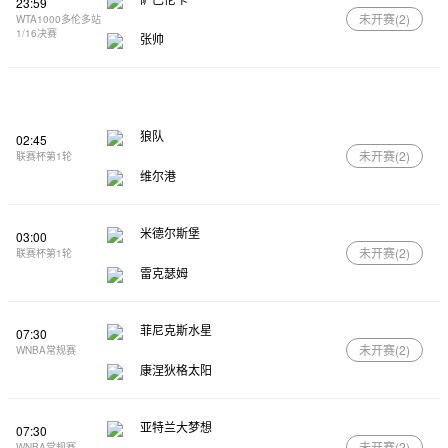
23:59
未开赛(
2
)
WTA1000多伦多站
1/16决赛
张帅
狼队
02:45
未开赛(
2
)
联赛杯第1轮
维尔港
米德尔斯堡
03:00
未开赛(
2
)
联赛杯第1轮
雷克瑟姆
菲尼克斯水星
07:30
未开赛(
2
)
WNBA常规赛
康涅狄格太阳
亚特兰大梦想
07:30
未开赛(
2
)
WNBA常规赛