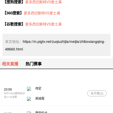
【搜狗搜索】
更多西切斯特VS里士满
【360搜索】
更多西切斯特VS里士满
【谷歌搜索】
更多西切斯特VS里士满
本文地址：
https://m.pigtv.net/zuqiuzhijia/meijia/zhiboxiangqing-
48660.html
相关直播
热门赛事
待定
23:59
未开赛(
2
)
ATP1000蒙特利尔
站1/16决赛
商竣程
萨巴伦卡