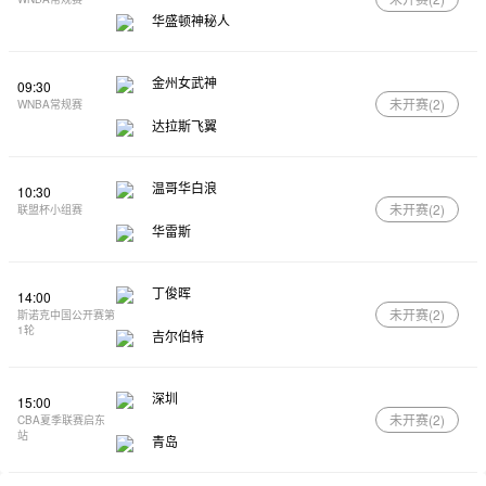
华盛顿神秘人
金州女武神
09:30
未开赛(
2
)
WNBA常规赛
达拉斯飞翼
温哥华白浪
10:30
未开赛(
2
)
联盟杯小组赛
华雷斯
丁俊晖
14:00
未开赛(
2
)
斯诺克中国公开赛第
1轮
吉尔伯特
深圳
15:00
未开赛(
2
)
CBA夏季联赛启东
站
青岛