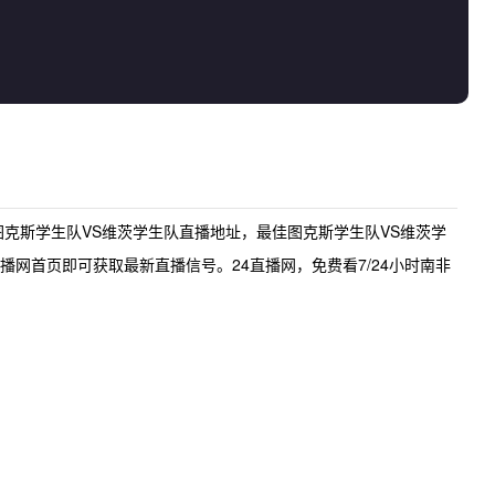
图克斯学生队VS维茨学生队直播地址
，最佳
图克斯学生队VS维茨学
播网首页即可获取最新直播信号。24直播网，免费看7/24小时南非