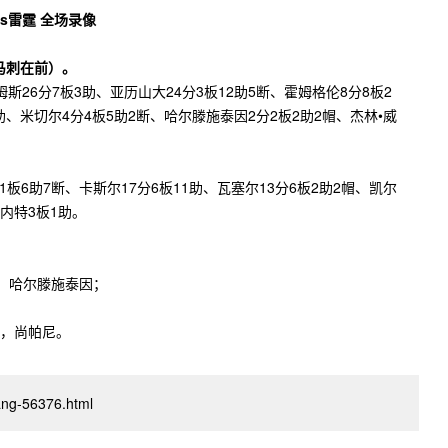
7（马刺在前）。
斯26分7板3助、亚历山大24分3板12助5断、霍姆格伦8分8板2
助、米切尔4分4板5助2断、哈尔滕施泰因2分2板2助2帽、杰林•威
1板6助7断、卡斯尔17分6板11助、瓦塞尔13分6板2助2帽、凯尔
科内特3板1助。
，哈尔滕施泰因；
，尚帕尼。
iang-56376.html