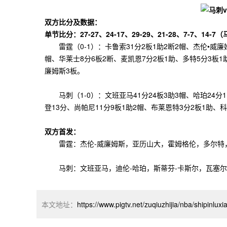
双方比分及数据：
单节比分：27-27、24-17、29-29、21-28、7-7、14-
雷霆（0-1）：卡鲁索31分2板1助2断2帽、杰伦•威廉姆
帽、华莱士8分6板2断、麦凯恩7分2板1助、多特5分3板1
廉姆斯3板。
马刺（1-0）：文班亚马41分24板3助3帽、哈珀24分1
登13分、尚帕尼11分9板1助2帽、布莱恩特3分2板1助、
双方首发：
雷霆：杰伦-威廉姆斯，亚历山大，霍姆格伦，多尔特
马刺：文班亚马，迪伦-哈珀，斯蒂芬-卡斯尔，瓦塞尔
本文地址：
https://www.pigtv.net/zuqiuzhijia/nba/shipinlux