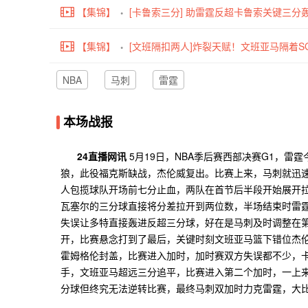
【集锦】
[卡鲁索三分] 助雷霆反超卡鲁索关键三分轰
【集锦】
[文班隔扣两人]炸裂天赋！文班亚马隔着S
NBA
马刺
雷霆
本场战报
24直播网讯
5月19日，NBA季后赛西部决赛G1，雷
狼，此役福克斯缺战，杰伦威复出。比赛上来，马刺就迅速
人包揽球队开场前七分止血，两队在首节后半段开始展开
瓦塞尔的三分球直接将分差拉开到两位数，半场结束时雷
失误让多特直接轰进反超三分球，好在是马刺及时调整在
开，比赛悬念打到了最后，关键时刻文班亚马篮下错位杰
霍姆格伦封盖，比赛进入加时，加时赛双方失误都不少，
手，文班亚马超远三分追平，比赛进入第二个加时，一上
分球但终究无法逆转比赛，最终马刺双加时力克雷霆，大比