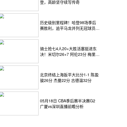
登，高龄坚守续写传奇
历史级别里程碑！哈登98场季后
赛胜利，追平马龙并列无冠球员历
史第一
骑士抢七4人20+大胜活塞挺进东
决！米切尔26+7 阿伦23分 梅里尔
23分 詹金斯17分
北京终结上海扳平大比分1-1 陈盈
骏26分 杰曼22分 古德温32分
05月18日 CBA季后赛半决赛G2
广厦vs深圳直播前瞻分析