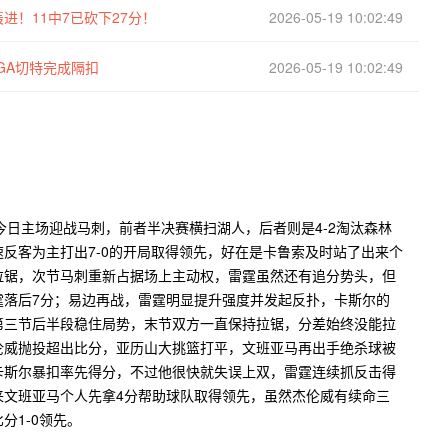
进！11中7已砍下27分！
2026-05-19 10:02:49
GA切特完成隔扣
2026-05-19 10:02:49
霆今日主场迎战马刺，前者半决赛横扫湖人，后者则是4-2淘汰森林
反客为主打出7-0的开局取得领先，好在是卡鲁索及时站了出来个
拉锯，次节马刺重新占据场上主动权，雷霆虽然还有追分势头，但
霆落后7分；易边再战，雷霆明显提升强度并发起反扑，卡斯尔的
第三节后半段稳住局势，末节双方一直保持拉锯，分差始终没能拉
伦威抛投超出比分，亚历山大挑篮打平，文班亚马再出手绝杀球被
卡斯尔暴扣率先得分，不过他很快就失误上双，雷霆连续抓反击得
来文班亚马个人先拿4分帮助球队取得领先，虽然杰伦威有续命三
分1-0领先。