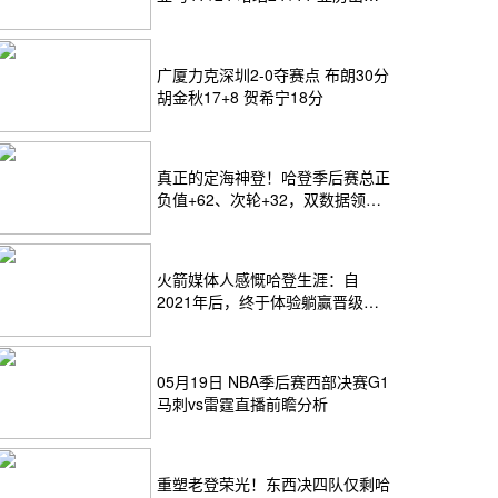
24+12
广厦力克深圳2-0夺赛点 布朗30分
胡金秋17+8 贺希宁18分
真正的定海神登！哈登季后赛总正
负值+62、次轮+32，双数据领跑
骑士全队
火箭媒体人感慨哈登生涯：自
2021年后，终于体验躺赢晋级滋
味
05月19日 NBA季后赛西部决赛G1
马刺vs雷霆直播前瞻分析
重塑老登荣光！东西决四队仅剩哈