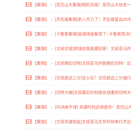
【集锦】
[亚历山大集锦]相形见绌！亚历山大状态一般
【集锦】
值-15
[杰伦威集锦]老八尽力了！杰伦威复出25中
【集锦】
[卡鲁索集锦]我湖球迷看哭了~卡鲁索西决G
【集锦】
成空砍
[文班空接]把球给我我要回家！文班亚马
【集锦】
[文班隔扣切特]文班亚马炸裂隔扣切特！
【集锦】
[文班超远三分]怎么玩？文班超远三分强
【集锦】
[切特大帽]文班最后时刻绝杀球遭到切特
【集锦】
[SGA绝平球] 关键时刻还得是你！亚历
【集锦】
[文班关键抛投]文班亚马生死时刻单打杰