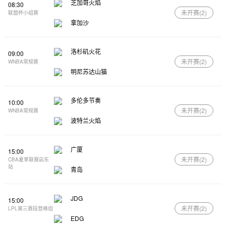
芝加哥火焰
08:30
未开赛(
2
)
联盟杯小组赛
拿加沙
洛杉矶火花
09:00
未开赛(
2
)
WNBA常规赛
明尼苏达山猫
多伦多节奏
10:00
未开赛(
2
)
WNBA常规赛
波特兰火焰
广厦
15:00
未开赛(
2
)
CBA夏季联赛启东
站
青岛
JDG
15:00
未开赛(
2
)
LPL第三赛段登峰组
EDG