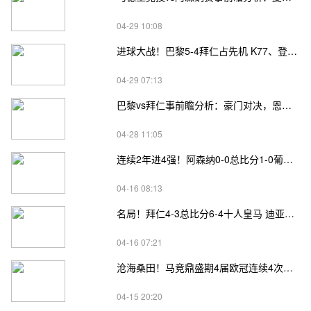
04-29 10:08
进球大战！巴黎5-4拜仁占先机 K77、登贝莱双响凯恩奥利塞建功
04-29 07:13
巴黎vs拜仁事前瞻分析：豪门对决，恩怨再续
04-28 11:05
连续2年进4强！阿森纳0-0总比分1-0葡体 特罗萨德、卡塔莫中柱
04-16 08:13
名局！拜仁4-3总比分6-4十人皇马 迪亚斯奥利塞制胜卡马文加染红
04-16 07:21
沧海桑田！马竞鼎盛期4届欧冠连续4次负皇马，9年后重返4强再冲冠
04-15 20:20