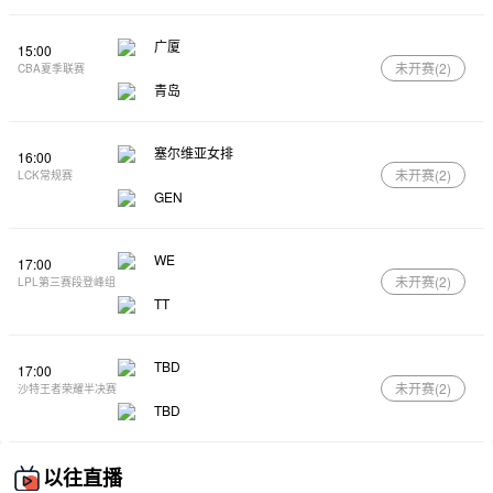
广厦
15:00
未开赛(
2
)
CBA夏季联赛
青岛
塞尔维亚女排
16:00
未开赛(
2
)
LCK常规赛
GEN
WE
17:00
未开赛(
2
)
LPL第三赛段登峰组
TT
TBD
17:00
未开赛(
2
)
沙特王者荣耀半决赛
TBD
以往直播