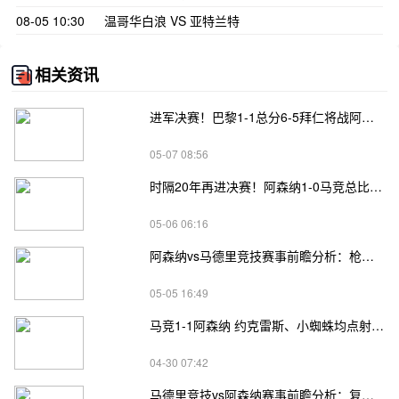
08-05 10:30
温哥华白浪 VS 亚特兰特
相关资讯
进军决赛！巴黎1-1总分6-5拜仁将战阿森纳 登贝莱闪击凯恩破门
05-07 08:56
时隔20年再进决赛！阿森纳1-0马竞总比分2-1晋级 萨卡制胜
05-06 06:16
阿森纳vs马德里竞技赛事前瞻分析：枪手主场决胜 马竞残阵搏命
05-05 16:49
马竞1-1阿森纳 约克雷斯、小蜘蛛均点射 埃泽点球被取消
04-30 07:42
马德里竞技vs阿森纳赛事前瞻分析：复仇之战，铁血对决