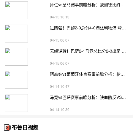
拜仁vs皇马赛事前瞻分析：欧洲德比终局战，安联之巅决四强
04-15 16:13
进四强！巴黎2-0总分4-0淘汰利物浦 登贝莱双响埃基蒂克疑似重伤
04-15 06:07
无缘逆转！巴萨2-1马竞总比分2-3出局 费兰传射E·加西亚直红
04-15 06:07
阿森纳vs葡萄牙体育赛事前瞻分析：枪手主场锁晋级VS葡体绝境翻盘
04-14 10:47
马竞vs巴萨赛事前瞻分析：铁血防反VS传控攻坚，逆转悬念拉满
04-14 10:39
布鲁日视频