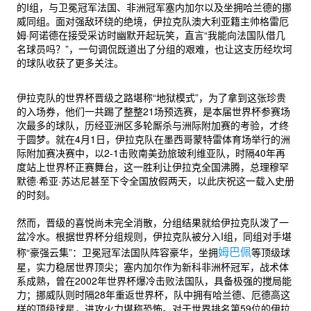
的I组，与卫冕冠军法国、非洲冠军塞内加尔以及坐拥哈兰德的挪
威同组。面对强敌环绕的绝境，伊拉克队澳大利亚籍主帅格雷厄
姆·阿诺德在接受采访时幽默开起玩笑，直言“我能向法国队借几
名球员吗？”，一句调侃既道出了分组的艰难，也让这支历经坎坷
的球队收获了更多关注。
伊拉克队的世界杯晋级之路堪称“地狱模式”，为了拿到这张珍贵
的入场券，他们一共踢了整整21场预选赛，是本届世界杯参赛场
次最多的球队，历经亚洲区多轮厮杀与洲际附加赛的考验，才终
于圆梦。就在4月1日，伊拉克队在墨西哥蒙特雷体育场举行的洲
际附加赛决赛中，以2-1击败南美劲旅玻利维亚队，时隔40年再
度站上世界杯正赛舞台，这一胜利让伊拉克全国沸腾，总理穆罕
默德·希亚·苏达尼甚至下令全国放假两天，以此庆祝这一载入史册
的时刻。
然而，晋级的喜悦尚未完全消散，分组结果就给伊拉克队泼了一
盆冷水。根据世界杯分组规则，伊拉克队被分入I组，同组对手堪
姆巴佩
称“豪强云集”：卫冕冠军法国队阵容豪华，坐拥
等顶级球
星，实力稳居世界顶尖；塞内加尔作为新科非洲杯冠军，战术体
系成熟，曾在2002年世界杯爆冷击败法国队，具备极强的搅局能
力；挪威队则时隔28年重返世界杯，队中拥有哈兰德、厄德高这
样的顶级球星，进攻火力堪称恐怖。对于世界排名第59位的伊拉