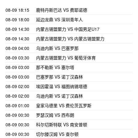
08-09 18:15
鹿特丹斯巴达 VS 费耶诺德
08-09 18:00
延边龙鼎 VS 深圳青年人
08-09 14:30
内蒙古锡盟聚力 VS 中国男足U17
08-09 14:30
内蒙古锡盟聚力 VS 内蒙古锡盟聚力
08-09 04:00
乌迪内斯 VS 巴塞罗那
08-09 03:30
内蒙古锡盟聚力 VS 葡萄牙体育
08-09 03:00
那不勒斯 VS 塞尔塔
08-09 03:00
巴塞罗那 VS 诺丁汉森林
08-09 02:00
埃因霍温 VS 福图纳锡塔德
08-09 02:00
乌迪内斯 VS 诺丁汉森林
08-09 01:00
皇家马德里 VS 费伦茨瓦罗斯
08-09 00:30
罗瑟汉姆 VS 西布朗
08-09 00:30
科尔切斯特联 VS 南安普顿
08-09 00:30
切尔滕汉姆 VS 查尔顿