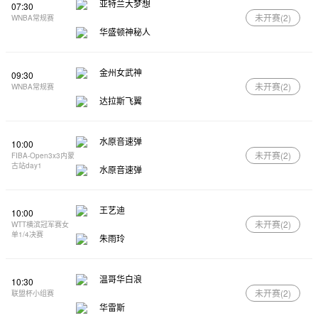
亚特兰大梦想
07:30
未开赛(
2
)
WNBA常规赛
华盛顿神秘人
金州女武神
09:30
未开赛(
2
)
WNBA常规赛
达拉斯飞翼
水原音速弹
10:00
未开赛(
2
)
FIBA-Open3x3内蒙
古站day1
水原音速弹
王艺迪
10:00
未开赛(
2
)
WTT横滨冠军赛女
单1/4决赛
朱雨玲
温哥华白浪
10:30
未开赛(
2
)
联盟杯小组赛
华雷斯