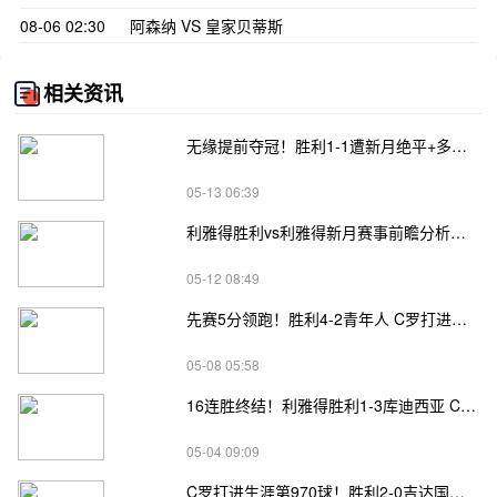
08-06 02:30
阿森纳 VS 皇家贝蒂斯
相关资讯
无缘提前夺冠！胜利1-1遭新月绝平+多赛1场5分领跑 本托脱手送礼
05-13 06:39
利雅得胜利vs利雅得新月赛事前瞻分析：争冠终局一触即发
05-12 08:49
先赛5分领跑！胜利4-2青年人 C罗打进生涯971球菲利克斯戴帽
05-08 05:58
16连胜终结！利雅得胜利1-3库迪西亚 C罗中楣菲利克斯进球难救主
05-04 09:09
C罗打进生涯第970球！胜利2-0吉达国民联赛16连胜+多赛1场8分领跑