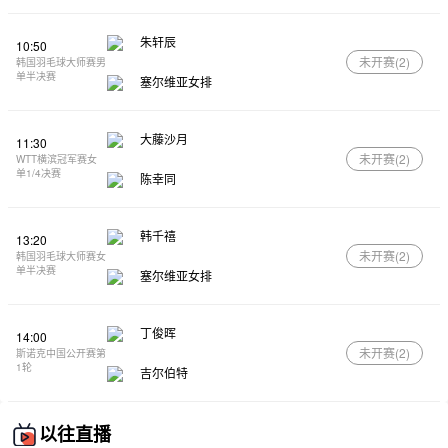
朱轩辰
10:50
未开赛(
2
)
韩国羽毛球大师赛男
单半决赛
塞尔维亚女排
大藤沙月
11:30
未开赛(
2
)
WTT横滨冠军赛女
单1/4决赛
陈幸同
韩千禧
13:20
未开赛(
2
)
韩国羽毛球大师赛女
单半决赛
塞尔维亚女排
丁俊晖
14:00
未开赛(
2
)
斯诺克中国公开赛第
1轮
吉尔伯特
以往直播