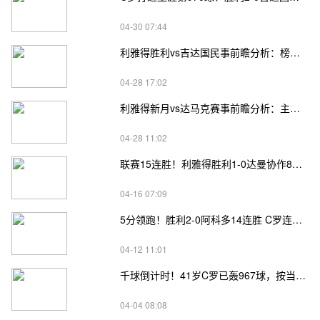
04-30 07:44
利雅得胜利vs吉达国民事前瞻分析：榜首悬念与攻防博弈
04-28 17:02
利雅得新月vs达马克赛事前瞻分析：主场碾压与客场顽抗的较量
04-28 11:02
联赛15连胜！利雅得胜利1-0达曼协作8分领跑 C罗远射造科曼制胜球
04-16 07:09
5分领跑！胜利2-0阿科多14连胜 C罗连场破门+968球菲利克斯建功
04-12 11:01
千球倒计时！41岁C罗已轰967球，按当前效率下赛季有望圆梦
04-04 08:08