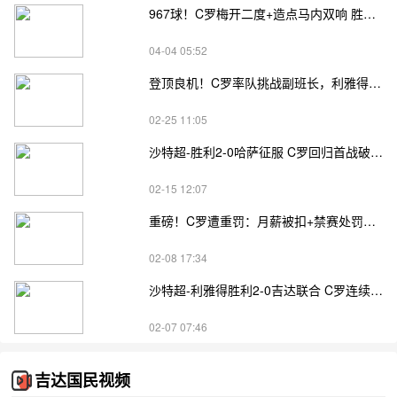
967球！C罗梅开二度+造点马内双响 胜利5-2逆转纳杰马先赛6分领跑
04-04 05:52
登顶良机！C罗率队挑战副班长，利雅得胜利客战纳杰马体育前瞻
02-25 11:05
沙特超-胜利2-0哈萨征服 C罗回归首战破门+41岁首球
02-15 12:07
重磅！C罗遭重罚：月薪被扣+禁赛处罚，俱乐部或单方面解约索赔
02-08 17:34
沙特超-利雅得胜利2-0吉达联合 C罗连续2轮缺阵 马内点射
02-07 07:46
吉达国民视频