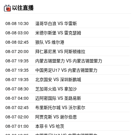
以往直播
08-08 10:30
温哥华白浪 VS 华雷斯
08-08 03:00
米德尔斯堡 VS 雷克瑟姆
08-08 02:45
狼队 VS 维尔港
08-07 20:00
拜仁慕尼黑 VS 阿斯顿维拉
08-07 19:35
内蒙古锡盟聚力 VS 内蒙古锡盟聚力
08-07 19:35
中国男足U17 VS 内蒙古锡盟聚力
08-07 19:35
北京国安 VS 深圳新鹏城
08-07 08:30
芝加哥火焰 VS 拿加沙
08-07 04:00
迈阿密国际 VS 圣路易斯
08-07 02:45
布里斯托尔城 VS 沃尔索尔
08-07 02:00
阿贾克斯 VS 谢尔伯恩
08-07 01:00
本菲卡 VS 哈茨