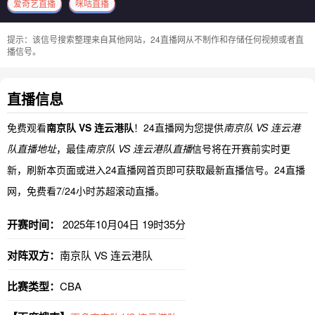
爱奇艺直播
咪咕直播
提示：该信号搜索整理来自其他网站，24直播网从不制作和存储任何视频或者直
播信号。
直播信息
免费观看
南京队 VS 连云港队
！24直播网为您提供
南京队 VS 连云港
队直播地址
，最佳
南京队 VS 连云港队直播
信号将在开赛前实时更
新，刷新本页面或进入24直播网首页即可获取最新直播信号。24直播
网，免费看7/24小时苏超滚动直播。
开赛时间：
2025年10月04日 19时35分
对阵双方：
南京队 VS 连云港队
比赛类型：
CBA