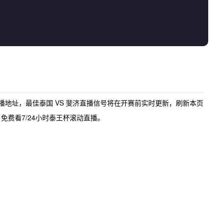
直播地址
，最佳
泰国 VS 斐济直播
信号将在开赛前实时更新，刷新本页
免费看7/24小时泰王杯滚动直播。