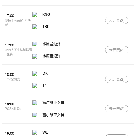
KSG
17:00
未开赛(
2
)
沙特王者荣耀1/4决
赛
TBD
水原音速弹
17:00
未开赛(
2
)
亚洲大学生篮球联赛
8强赛
水原音速弹
DK
18:00
未开赛(
2
)
LCK常规赛
T1
塞尔维亚女排
18:00
未开赛(
2
)
PGS7胜者组
塞尔维亚女排
WE
19:00