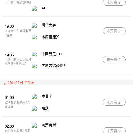
未开赛(
2
)
LPL第三赛段登峰组
AL
清华大学
19:30
未开赛(
2
)
亚洲大学生篮球联赛
8强赛
水原音速弹
中国男足U17
19:35
未开赛(
2
)
上海明日之星冠军杯
小组赛A组第3轮
内蒙古锡盟聚力
08月07日 星期五
本菲卡
01:00
未开赛(
2
)
欧联杯资格赛第3轮
首回合
哈茨
阿贾克斯
02:00
未开赛(
2
)
欧协联资格赛3首回