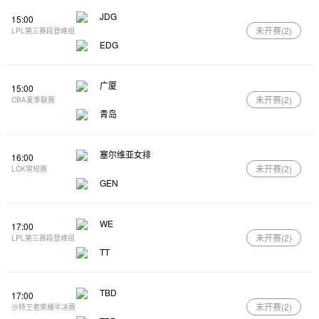
JDG
15:00
未开赛(
2
)
LPL第三赛段登峰组
EDG
广厦
15:00
未开赛(
2
)
CBA夏季联赛
青岛
塞尔维亚女排
16:00
未开赛(
2
)
LCK常规赛
GEN
WE
17:00
未开赛(
2
)
LPL第三赛段登峰组
TT
TBD
17:00
未开赛(
2
)
沙特王者荣耀半决赛