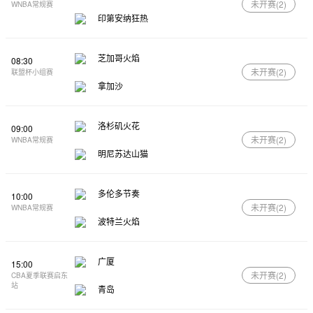
未开赛(
2
)
WNBA常规赛
印第安纳狂热
芝加哥火焰
08:30
未开赛(
2
)
联盟杯小组赛
拿加沙
洛杉矶火花
09:00
未开赛(
2
)
WNBA常规赛
明尼苏达山猫
多伦多节奏
10:00
未开赛(
2
)
WNBA常规赛
波特兰火焰
广厦
15:00
未开赛(
2
)
CBA夏季联赛启东
站
青岛