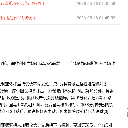
维尼修斯巧射远角轻松破门
2026-05-18 01:45:56
佩射门犹豫不决被破坏
2026-05-18 01:45:56
第37轮，塞维利亚主场对阵皇家马德里。上半场维尼修斯打入全场唯
维利亚依托主场优势率先发难，第3分钟莫派左路推进后远射太
冷箭，库尔图瓦神勇扑出，力保城门不失[3][8]。第10分钟，奥索
3]。反观皇马，抓住反击机会打破僵局，第15分钟，迪亚斯右路
皇马1-0领先[3][5]。随后皇马稳扎稳打，第38分钟姆巴佩禁
利亚0-1落后，虽占据场面主动，但未能将攻势转化为进球[3]
利亚频繁换人加强攻势，先后换下古德利、莫派等球员，全力反扑