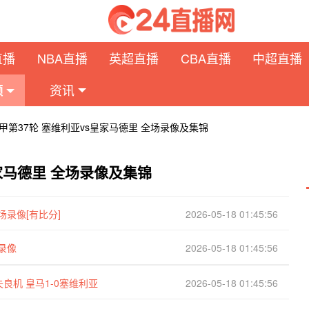
直播
NBA直播
英超直播
CBA直播
中超直播
资讯
频
 西甲第37轮 塞维利亚vs皇家马德里 全场录像及集锦
皇家马德里 全场录像及集锦
场录像[有比分]
2026-05-18 01:45:56
场录像
2026-05-18 01:45:56
良机 皇马1-0塞维利亚
2026-05-18 01:45:56