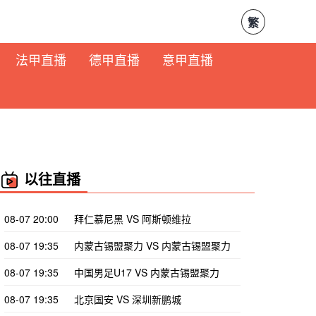
繁
法甲直播
德甲直播
意甲直播
以往直播
08-07 20:00
拜仁慕尼黑 VS 阿斯顿维拉
08-07 19:35
内蒙古锡盟聚力 VS 内蒙古锡盟聚力
08-07 19:35
中国男足U17 VS 内蒙古锡盟聚力
08-07 19:35
北京国安 VS 深圳新鹏城