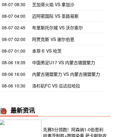
08-07 08:30
芝加哥火焰 VS 拿加沙
08-07 04:00
迈阿密国际 VS 圣路易斯
08-07 02:45
布里斯托尔城 VS 沃尔索尔
08-07 02:00
阿贾克斯 VS 谢尔伯恩
08-07 01:00
本菲卡 VS 哈茨
08-06 19:35
中国男足U17 VS 内蒙古锡盟聚力
08-06 16:00
内蒙古锡盟聚力 VS 内蒙古锡盟聚力
08-06 10:30
洛杉矶FC VS 瓜达拉哈拉
最新资讯
先赛5分领跑！阿森纳1-0伯恩利
哈弗茨制胜+蹬踏染黄 萨卡献助攻