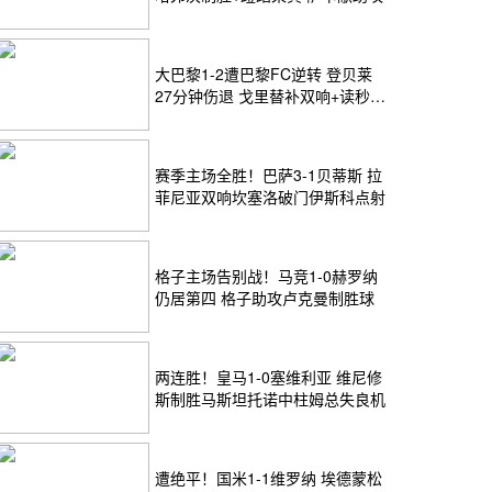
大巴黎1-2遭巴黎FC逆转 登贝莱
27分钟伤退 戈里替补双响+读秒绝
杀
赛季主场全胜！巴萨3-1贝蒂斯 拉
菲尼亚双响坎塞洛破门伊斯科点射
格子主场告别战！马竞1-0赫罗纳
仍居第四 格子助攻卢克曼制胜球
两连胜！皇马1-0塞维利亚 维尼修
斯制胜马斯坦托诺中柱姆总失良机
遭绝平！国米1-1维罗纳 埃德蒙松