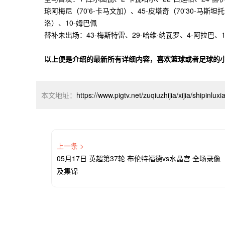
琼阿梅尼（70'6-卡马文加）、45-皮塔奇（70'30-马斯坦托
洛）、10-姆巴佩
替补未出场：43-梅斯特雷、29-哈维·纳瓦罗、4-阿拉巴、1
以上便是介绍的最新所有详细内容，喜欢篮球或者足球的小
本文地址：
https://www.pigtv.net/zuqiuzhijia/xijia/shipinlu
上一条 >
05月17日 英超第37轮 布伦特福德vs水晶宫 全场录像
及集锦