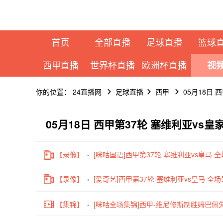
首页
全部直播
足球直播
篮球
西甲直播
世界杯直播
欧洲杯直播
视
你的位置：
24直播网
足球直播
西甲
05月18日
05月18日 西甲第37轮 塞维利亚vs
【录像】
[咪咕国语]西甲第37轮 塞维利亚vs皇马 全
【录像】
[爱奇艺]西甲第37轮 塞维利亚vs皇马 全
【集锦】
[咪咕全场集锦]西甲-维尼修斯制胜姆巴佩失