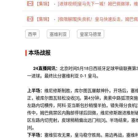
【集锦】
[进球视频]皇马先下一城！姆巴佩做球，
【集锦】
[极限解围]失良机！皇马快速反击，姆巴
西甲
塞维利亚
皇家马德里
本场战报
24直播网讯：
北京时间5月18日西班牙足球甲级联赛
一进球。最终比分塞维利亚 0-1 皇马。
上半场：
维尼修斯制胜，库尔图瓦屡献神扑。开场后，塞
正，被库尔图瓦轻松没收[3]。第4分钟，奥索中路弧顶突施
左路内切横传，阿科·亚当斯包抄稍慢半拍，错失得分良机[
传中，姆巴佩禁区内胸部停球后回做，维尼修斯跟进推射破门，
区左路内切兜射，皮球稍稍偏出远门柱[3]。半场结束，塞维
[8]。
下半场：
塞维狂攻无果，皇马稳守胜局。易边再战，塞维