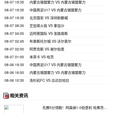
08-07 19:35
内蒙古锡盟聚力 VS 内蒙古锡盟聚力
08-07 19:35
中国男足U17 VS 内蒙古锡盟聚力
08-07 19:35
北京国安 VS 深圳新鹏城
08-07 08:30
芝加哥火焰 VS 拿加沙
08-07 04:00
迈阿密国际 VS 圣路易斯
08-07 02:45
布里斯托尔城 VS 沃尔索尔
08-07 02:00
阿贾克斯 VS 谢尔伯恩
08-07 01:00
本菲卡 VS 哈茨
08-06 19:35
中国男足U17 VS 内蒙古锡盟聚力
08-06 16:00
内蒙古锡盟聚力 VS 内蒙古锡盟聚力
08-06 10:30
洛杉矶FC VS 瓜达拉哈拉
相关资讯
先赛5分领跑！阿森纳1-0伯恩利 哈弗茨制胜+蹬踏染黄 萨卡献助攻