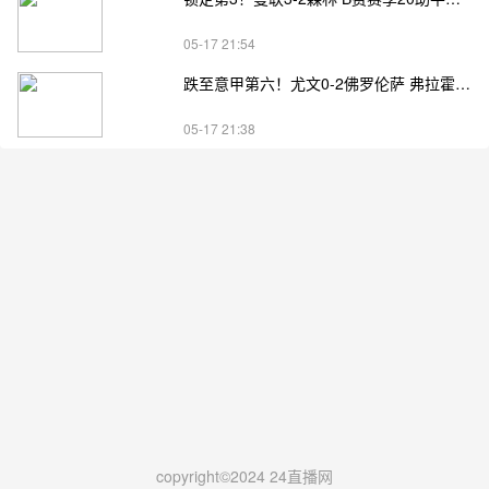
05-17 21:54
跌至意甲第六！尤文0-2佛罗伦萨 弗拉霍维奇、麦肯尼进球被吹
05-17 21:38
copyright©2024 24直播网