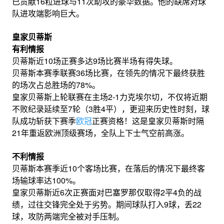
已贡献16粒进球与11次助攻的豪华数据。他的缺席对球
队进攻端影响巨大。
皇家贝蒂斯
有利情报
贝蒂斯近10场正赛多达9场比赛半场有得失球。
贝蒂斯本赛季联赛36场比赛，在领先的情况下最终获胜
的场次占总胜场的78%。
皇家贝蒂斯上轮联赛在主场2-1力克埃尔切，不仅将近期
不败纪录延续至7轮（3胜4平），更迎来历史性时刻，球
队成功斩获下赛季
欧冠
正赛资格！这是皇家贝蒂斯时隔
21年重返欧洲顶级赛场，全队上下士气空前高涨。
不利情报
贝蒂斯本赛季近10个客场比赛，在落后的情况下最终客
场输球率达100%。
皇家贝蒂斯近6次正赛面对巴塞罗那仅取得2平4负的战
绩，过往交锋完全处于劣势。期间球队打入9球，丢22
球，攻防两端完全被对手压制。