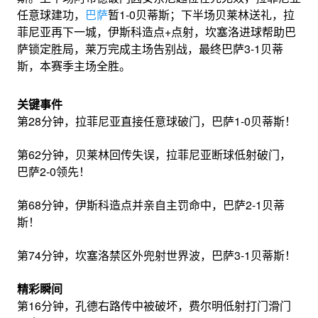
任意球建功，
巴萨
暂1-0贝蒂斯；下半场贝莱林送礼，拉
菲尼亚再下一城，伊斯科造点+点射，坎塞洛进球帮助巴
萨锁定胜局，莱万完成主场告别战，最终巴萨3-1贝蒂
斯，本赛季主场全胜。
关键事件
第28分钟，拉菲尼亚直接任意球破门，巴萨1-0贝蒂斯！
第62分钟，贝莱林回传失误，拉菲尼亚断球低射破门，
巴萨2-0领先！
第68分钟，伊斯科造点并亲自主罚命中，巴萨2-1贝蒂
斯！
第74分钟，坎塞洛禁区外兜射世界波，巴萨3-1贝蒂斯！
精彩瞬间
第16分钟，孔德右路传中被破坏，费尔明低射打门滑门