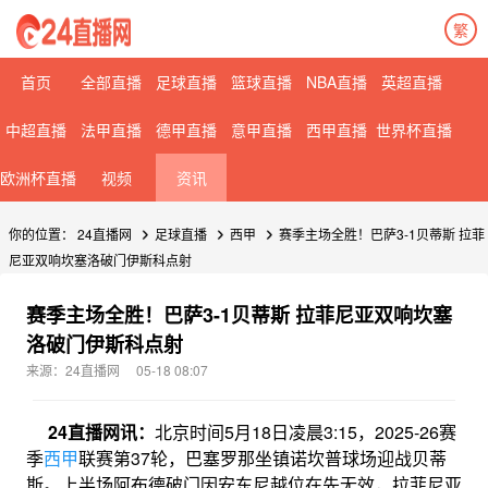
繁
首页
全部直播
足球直播
篮球直播
NBA直播
英超直播
中超直播
法甲直播
德甲直播
意甲直播
西甲直播
世界杯直播
欧洲杯直播
视频
资讯
你的位置：
24直播网
足球直播
西甲
赛季主场全胜！巴萨3-1贝蒂斯 拉菲
尼亚双响坎塞洛破门伊斯科点射
赛季主场全胜！巴萨3-1贝蒂斯 拉菲尼亚双响坎塞
洛破门伊斯科点射
来源：24直播网
05-18 08:07
24直播网讯：
北京时间5月18日凌晨3:15，2025-26赛
季
西甲
联赛第37轮，巴塞罗那坐镇诺坎普球场迎战贝蒂
斯。上半场阿布德破门因安东尼越位在先无效，拉菲尼亚