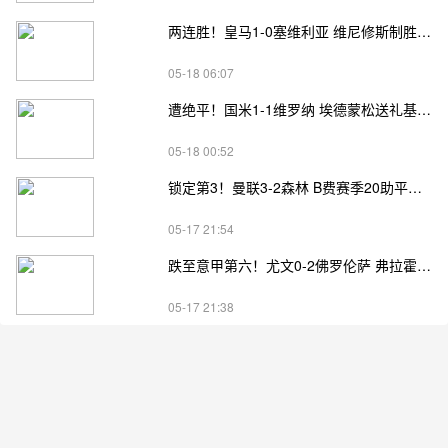
两连胜！皇马1-0塞维利亚 维尼修斯制胜马斯坦托诺中柱姆总失良机
05-18 06:07
遭绝平！国米1-1维罗纳 埃德蒙松送礼基隆·鲍伊绝平劳塔罗失良机
05-18 00:52
锁定第3！曼联3-2森林 B费赛季20助平英超纪录 卡塞米罗主场告别
05-17 21:54
跌至意甲第六！尤文0-2佛罗伦萨 弗拉霍维奇、麦肯尼进球被吹
05-17 21:38