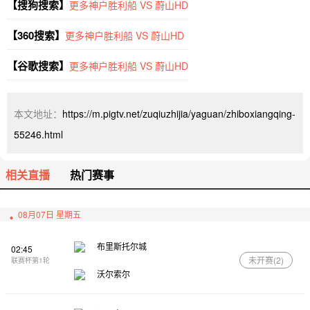
【搜狗搜索】
更多神户胜利船 VS 蔚山HD
【360搜索】
更多神户胜利船 VS 蔚山HD
【谷歌搜索】
更多神户胜利船 VS 蔚山HD
本文地址：
https://m.pigtv.net/zuqiuzhijia/yaguan/zhiboxiangqing-
55246.html
相关直播
热门赛事
08月07日 星期五
布里斯托尔城
02:45
未开赛(
2
)
联赛杯第1轮
沃尔索尔