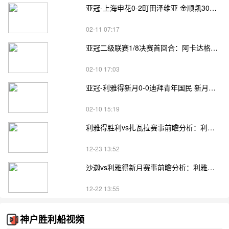
亚冠-上海申花0-2町田泽维亚 金顺凯30秒送点 相马勇纪双响
02-11 07:17
亚冠二级联赛1/8决赛首回合：阿卡达格坐镇主场迎战"残阵"利雅得胜利
02-10 17:03
亚冠-利雅得新月0-0迪拜青年国民 新月全场0射正
02-10 15:19
利雅得胜利vs扎瓦拉赛事前瞻分析：利雅得胜利整体状态出色
12-23 13:52
沙迦vs利雅得新月赛事前瞻分析：利雅得新月10场比赛连胜，状态极佳
12-22 13:55
神户胜利船视频