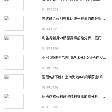
04-15 05:32
吉达联合vs阿布扎比统一赛事前瞻分析：海湾双雄对决，传控VS反击定晋级走向
04-14 10:20
利雅得新月vs萨德赛事前瞻分析：豪门对决定晋级，伤病博弈与战术对冲成关键
04-13 19:08
亚冠-利雅得胜利1-0总比分2-0阿卡达 C罗轮休加里卜闪击
02-19 07:54
亚冠8战不胜！上海海港0-0闷平蔚山HD 东亚区垫底出局
02-19 07:08
阿卡达格vs利雅得胜利赛事前瞻分析：利雅得胜利在亚冠小组赛中展现了现象级的统治力
02-11 08:27