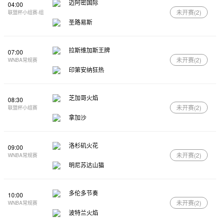
迈阿密国际
04:00
未开赛(
2
)
联盟杯小组赛-组
圣路易斯
拉斯维加斯王牌
07:00
未开赛(
2
)
WNBA常规赛
印第安纳狂热
芝加哥火焰
08:30
未开赛(
2
)
联盟杯小组赛
拿加沙
洛杉矶火花
09:00
未开赛(
2
)
WNBA常规赛
明尼苏达山猫
多伦多节奏
10:00
未开赛(
2
)
WNBA常规赛
波特兰火焰