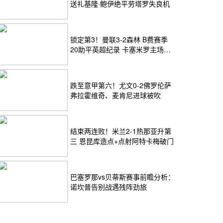
送礼基隆·鲍伊绝平劳塔罗失良机
锁定第3！曼联3-2森林 B费赛季
20助平英超纪录 卡塞米罗主场告
别
跌至意甲第六！尤文0-2佛罗伦萨
弗拉霍维奇、麦肯尼进球被吹
结束两连败！米兰2-1热那亚升第
三 恩昆库造点+点射阿特卡梅破门
巴塞罗那vs贝蒂斯赛事前瞻分析：
诺坎普告别战遇残阵劲旅