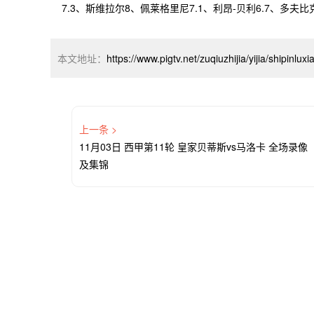
7.3、斯维拉尔8、佩莱格里尼7.1、利昂-贝利6.7、多夫比克
本文地址：
https://www.pigtv.net/zuqiuzhijia/yijia/shipinlu
上一条 >
11月03日 西甲第11轮 皇家贝蒂斯vs马洛卡 全场录像
及集锦