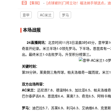
【集锦】
[点球被扑]门将立功！福法纳手球送点，
意甲
AC米兰
罗马
本场战报
24直播网讯：
北京时间11月3日凌晨3时45分，意甲
奇首开纪录。米兰半场1-0领先罗马。下半场，恩昆库有
出。最终米兰1-0击败罗马，升至积分榜第三。
关键时刻：
第39分钟，莱奥倒三角传球，帕夫洛维奇一蹴而就，米兰1
双方出场阵容：
AC米兰：
迈尼昂7.8、德温特6.9、加比亚6.5、帕夫洛维奇
巴尔泰萨吉6.8、恩昆库6.4、莱奥7.3、奇克6.5、阿特卡梅6
罗马：
迪巴拉5.7、苏莱6.9、利马6.3、艾纳维6.8、克里