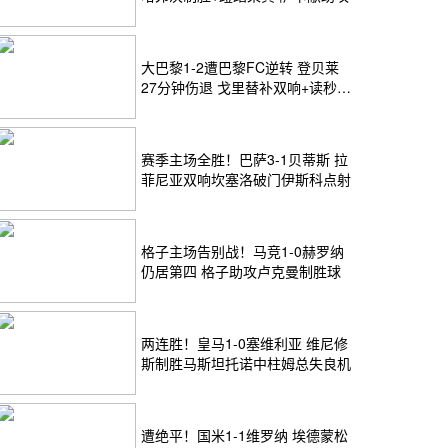
大巴黎1-2遭巴黎FC逆转 登贝莱
27分钟伤退 戈里替补双响+读秒绝
杀
赛季主场全胜！巴萨3-1贝蒂斯 拉
菲尼亚双响坎塞洛破门伊斯科点射
格子主场告别战！马竞1-0赫罗纳
仍居第四 格子助攻卢克曼制胜球
两连胜！皇马1-0塞维利亚 维尼修
斯制胜马斯坦托诺中柱姆总失良机
遭绝平！国米1-1维罗纳 埃德蒙松