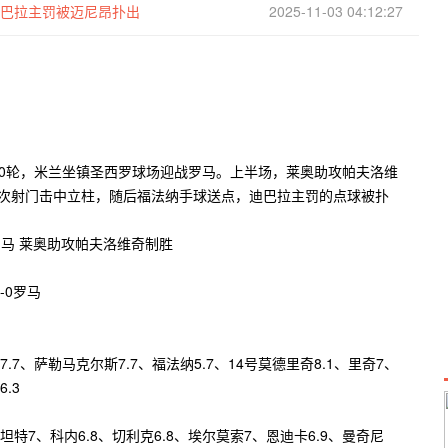
迪巴拉主罚被迈尼昂扑出
2025-11-03 04:12:27
第10轮，米兰坐镇圣西罗球场迎战罗马。上半场，莱奥助攻帕夫洛维
一次射门击中立柱，随后福法纳手球送点，迪巴拉主罚的点球被扑
-0罗马
7.7、萨勒马克尔斯7.7、福法纳5.7、14号莫德里奇8.1、里奇7、
.3
斯坦特7、科内6.8、切利克6.8、埃尔莫索7、恩迪卡6.9、曼奇尼