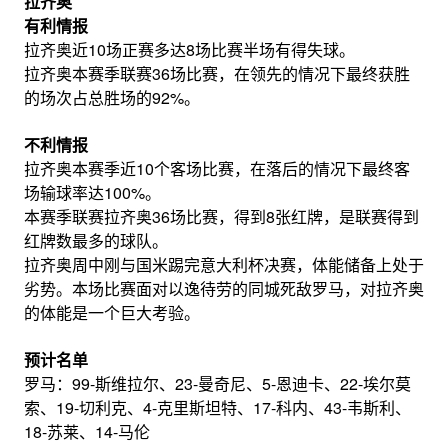
拉齐奥
有利情报
拉齐奥近10场正赛多达8场比赛半场有得失球。
拉齐奥本赛季联赛36场比赛，在领先的情况下最终获胜
的场次占总胜场的92%。
不利情报
拉齐奥本赛季近10个客场比赛，在落后的情况下最终客
场输球率达100%。
本赛季联赛拉齐奥36场比赛，得到8张红牌，是联赛得到
红牌数最多的球队。
拉齐奥周中刚与国米踢完意大利杯决赛，体能储备上处于
劣势。本场比赛面对以逸待劳的同城死敌罗马，对拉齐奥
的体能是一个巨大考验。
预计名单
罗马：99-斯维拉尔、23-曼奇尼、5-恩迪卡、22-埃尔莫
索、19-切利克、4-克里斯坦特、17-科内、43-韦斯利、
18-苏莱、14-马伦