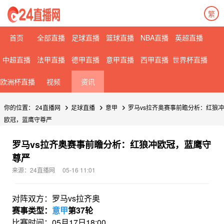
繁
首页
全部直播
足球直播
篮球直播
NBA直播
英超直播
中超直播
法甲直播
德甲直播
意甲直播
西甲直播
世界杯直播
欧洲杯直播
视频
资讯
你的位置：
24直播网
足球直播
意甲
罗马vs拉齐奥赛事前瞻分析：红狼冲
欧冠，蓝鹰守尊严
罗马vs拉齐奥赛事前瞻分析：红狼冲欧冠，蓝鹰守
尊严
来源：24直播网
05-16 11:01
对阵双方：罗马vs拉齐奥
赛事类型：
意甲
第37轮
比赛时间：05月17日18:00