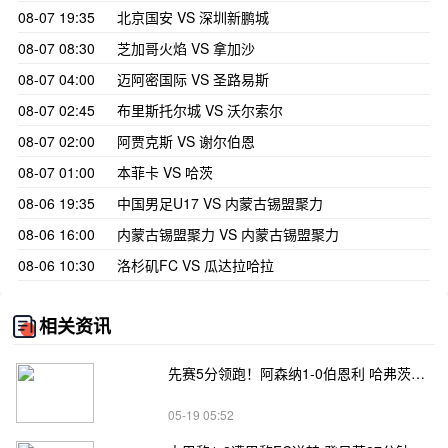
08-07 19:35
北京国安 VS 深圳新鹏城
08-07 08:30
芝加哥火焰 VS 拿加沙
08-07 04:00
迈阿密国际 VS 圣路易斯
08-07 02:45
布里斯托尔城 VS 沃尔索尔
08-07 02:00
阿贾克斯 VS 谢尔伯恩
08-07 01:00
本菲卡 VS 哈茨
08-06 19:35
中国男足U17 VS 内蒙古锡盟聚力
08-06 16:00
内蒙古锡盟聚力 VS 内蒙古锡盟聚力
08-06 10:30
洛杉矶FC VS 瓜达拉哈拉
相关资讯
先赛5分领跑！阿森纳1-0伯恩利 哈弗茨制胜+蹬踏染黄 萨卡献助攻
05-19 05:52