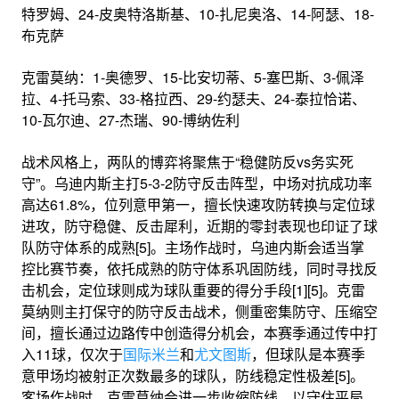
特罗姆、24-皮奥特洛斯基、10-扎尼奥洛、14-阿瑟、18-
布克萨
克雷莫纳：1-奥德罗、15-比安切蒂、5-塞巴斯、3-佩泽
拉、4-托马索、33-格拉西、29-约瑟夫、24-泰拉恰诺、
10-瓦尔迪、27-杰瑞、90-博纳佐利
战术风格上，两队的博弈将聚焦于“稳健防反vs务实死
守”。乌迪内斯主打5-3-2防守反击阵型，中场对抗成功率
高达61.8%，位列意甲第一，擅长快速攻防转换与定位球
进攻，防守稳健、反击犀利，近期的零封表现也印证了球
队防守体系的成熟[5]。主场作战时，乌迪内斯会适当掌
控比赛节奏，依托成熟的防守体系巩固防线，同时寻找反
击机会，定位球则成为球队重要的得分手段[1][5]。克雷
莫纳则主打保守的防守反击战术，侧重密集防守、压缩空
间，擅长通过边路传中创造得分机会，本赛季通过传中打
入11球，仅次于
国际米兰
和
尤文图斯
，但球队是本赛季
意甲场均被射正次数最多的球队，防线稳定性极差[5]。
客场作战时，克雷莫纳会进一步收缩防线，以守住平局、