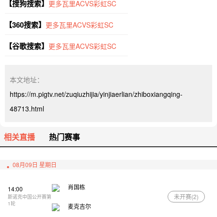
【搜狗搜索】
更多瓦里ACVS彩虹SC
【360搜索】
更多瓦里ACVS彩虹SC
【谷歌搜索】
更多瓦里ACVS彩虹SC
本文地址：
https://m.pigtv.net/zuqiuzhijia/yinjiaerlian/zhiboxiangqing-
48713.html
相关直播
热门赛事
08月09日 星期日
肖国栋
14:00
未开赛(
2
)
斯诺克中国公开赛第
1轮
麦克吉尔