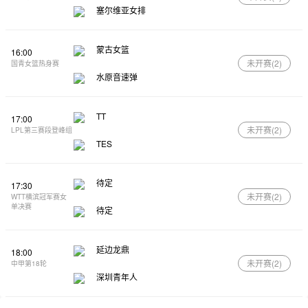
塞尔维亚女排
蒙古女篮
16:00
未开赛(
2
)
国青女篮热身赛
水原音速弹
TT
17:00
未开赛(
2
)
LPL第三赛段登峰组
TES
待定
17:30
未开赛(
2
)
WTT横滨冠军赛女
单决赛
待定
延边龙鼎
18:00
未开赛(
2
)
中甲第18轮
深圳青年人