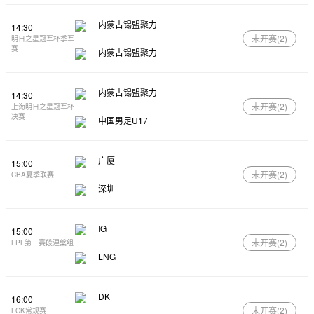
内蒙古锡盟聚力
14:30
未开赛(
2
)
明日之星冠军杯季军
赛
内蒙古锡盟聚力
内蒙古锡盟聚力
14:30
未开赛(
2
)
上海明日之星冠军杯
决赛
中国男足U17
广厦
15:00
未开赛(
2
)
CBA夏季联赛
深圳
IG
15:00
未开赛(
2
)
LPL第三赛段涅槃组
LNG
DK
16:00
未开赛(
2
)
LCK常规赛