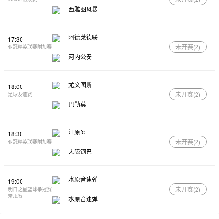
西雅图风暴
阿德莱德联
17:30
未开赛(
2
)
亚冠精英联赛附加赛
河内公安
尤文图斯
18:00
未开赛(
2
)
足球友谊赛
巴勒莫
江原fc
18:30
未开赛(
2
)
亚冠精英联赛附加赛
大阪钢巴
水原音速弹
19:00
未开赛(
2
)
明日之星篮球争冠赛
常规赛
水原音速弹