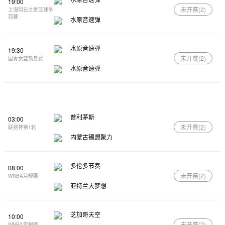
19:00
未开赛(
2
)
上海明日之星篮球争
冠赛
水原音速弹
水原音速弹
19:30
未开赛(
2
)
国青女篮热身赛
水原音速弹
普利茅斯
03:00
未开赛(
2
)
联赛杯第1轮
内蒙古锡盟聚力
多伦多节奏
08:00
未开赛(
2
)
WNBA常规赛
亚特兰大梦想
芝加哥天空
10:00
未开赛(
2
)
WNBA常规赛