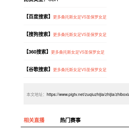
【百度搜索】
更多桑托斯女足VS圣保罗女足
【搜狗搜索】
更多桑托斯女足VS圣保罗女足
【360搜索】
更多桑托斯女足VS圣保罗女足
【谷歌搜索】
更多桑托斯女足VS圣保罗女足
本文地址：
https://www.pigtv.net/zuqiuzhijia/zhijia/zhibo
相关直播
热门赛事