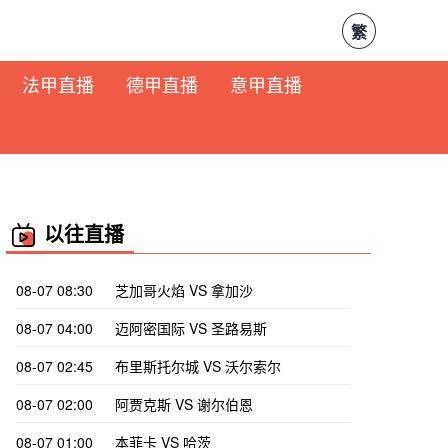
繁
法甲直播
德甲直播
意甲直播
以往直播
08-07 08:30
芝加哥火焰 VS 拿加沙
08-07 04:00
迈阿密国际 VS 圣路易斯
08-07 02:45
布里斯托尔城 VS 沃尔索尔
08-07 02:00
阿贾克斯 VS 谢尔伯恩
08-07 01:00
本菲卡 VS 哈茨