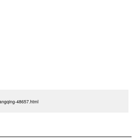
xiangqing-48657.html