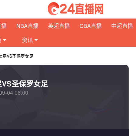
直播
NBA直播
英超直播
CBA直播
中超直播
频
资讯
女足VS圣保罗女足
VS圣保罗女足
09-04 06:00