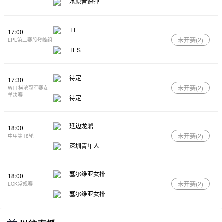
水原音速弹
TT
17:00
未开赛(
2
)
LPL第三赛段登峰组
TES
待定
17:30
未开赛(
2
)
WTT横滨冠军赛女
单决赛
待定
延边龙鼎
18:00
未开赛(
2
)
中甲第18轮
深圳青年人
塞尔维亚女排
18:00
未开赛(
2
)
LCK常规赛
塞尔维亚女排