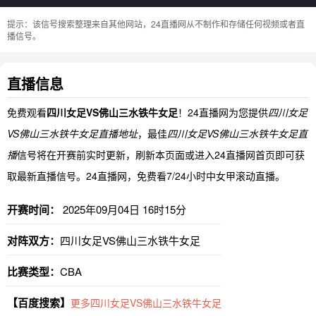
提示：该信号搜索整理来自其他网站，24直播网从不制作和存储任何视频或者直
播信号。
直播信息
免费观看
四川女足VS佛山三水铁牛女足
！24直播网为您提供
四川女足
VS佛山三水铁牛女足直播地址
，最佳
四川女足VS佛山三水铁牛女足直
播
信号将在开赛前实时更新，刷新本页面或进入24直播网首页即可获
取最新直播信号。24直播网，免费看7/24小时中女甲滚动直播。
开赛时间：
2025年09月04日 16时15分
对阵双方：
四川女足VS佛山三水铁牛女足
比赛类型：
CBA
【百度搜索】
更多四川女足VS佛山三水铁牛女足