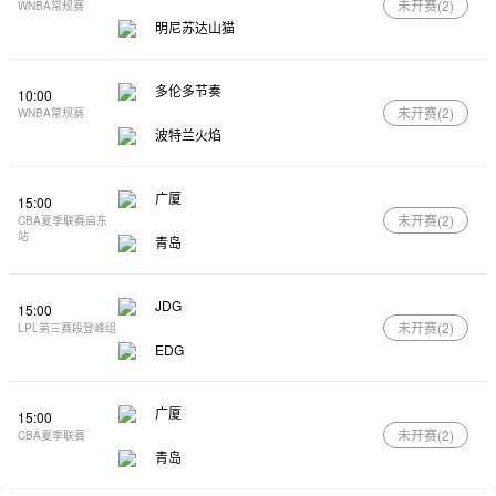
未开赛(
2
)
WNBA常规赛
明尼苏达山猫
多伦多节奏
10:00
未开赛(
2
)
WNBA常规赛
波特兰火焰
广厦
15:00
未开赛(
2
)
CBA夏季联赛启东
站
青岛
JDG
15:00
未开赛(
2
)
LPL第三赛段登峰组
EDG
广厦
15:00
未开赛(
2
)
CBA夏季联赛
青岛