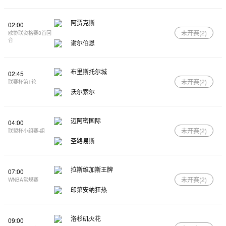
阿贾克斯
02:00
未开赛(
2
)
欧协联资格赛3首回
合
谢尔伯恩
布里斯托尔城
02:45
未开赛(
2
)
联赛杯第1轮
沃尔索尔
迈阿密国际
04:00
未开赛(
2
)
联盟杯小组赛-组
圣路易斯
拉斯维加斯王牌
07:00
未开赛(
2
)
WNBA常规赛
印第安纳狂热
洛杉矶火花
09:00