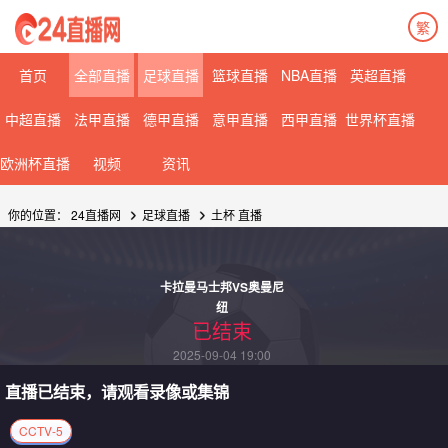
繁
08月07日 星期五
08月08日 星期六
首页
全部直播
足球直播
篮球直播
NBA直播
英超直播
中超直播
法甲直播
德甲直播
意甲直播
西甲直播
世界杯直播
欧洲杯直播
视频
资讯
你的位置：
24直播网
足球直播
土杯 直播
卡拉曼马士邦VS奥曼尼
纽
已结束
2025-09-04 19:00
直播已结束，请观看录像或集锦
CCTV-5