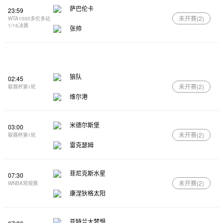
萨巴伦卡
23:59
未开赛(
2
)
WTA1000多伦多站
1/16决赛
张帅
狼队
02:45
未开赛(
2
)
联赛杯第1轮
维尔港
米德尔斯堡
03:00
未开赛(
2
)
联赛杯第1轮
雷克瑟姆
菲尼克斯水星
07:30
未开赛(
2
)
WNBA常规赛
康涅狄格太阳
亚特兰大梦想