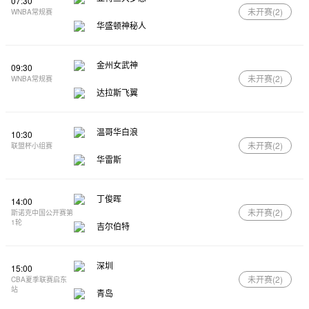
07:30
未开赛(
2
)
WNBA常规赛
华盛顿神秘人
金州女武神
09:30
未开赛(
2
)
WNBA常规赛
达拉斯飞翼
温哥华白浪
10:30
未开赛(
2
)
联盟杯小组赛
华雷斯
丁俊晖
14:00
未开赛(
2
)
斯诺克中国公开赛第
1轮
吉尔伯特
深圳
15:00
未开赛(
2
)
CBA夏季联赛启东
站
青岛