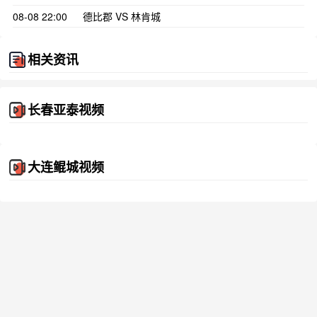
08-08 22:00
德比郡 VS 林肯城
相关资讯
长春亚泰视频
大连鲲城视频