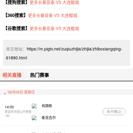
【搜狗搜索】
更多长春亚泰 VS 大连鲲城
【360搜索】
更多长春亚泰 VS 大连鲲城
【谷歌搜索】
更多长春亚泰 VS 大连鲲城
本文地址：
https://m.pigtv.net/zuqiuzhijia/zhijia/zhiboxiangqing-
61890.html
相关直播
热门赛事
08月09日 星期日
肖国栋
14:00
未开赛(
2
)
斯诺克中国公开赛第
1轮
麦克吉尔