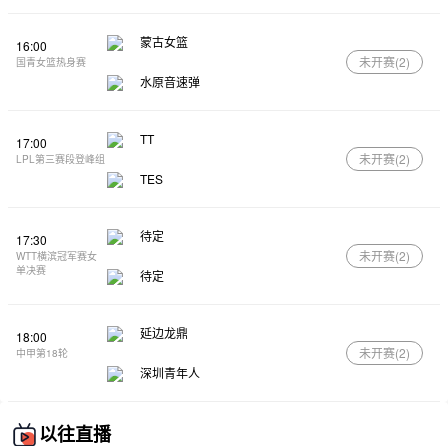
蒙古女篮
16:00
未开赛(
2
)
国青女篮热身赛
水原音速弹
TT
17:00
未开赛(
2
)
LPL第三赛段登峰组
TES
待定
17:30
未开赛(
2
)
WTT横滨冠军赛女
单决赛
待定
延边龙鼎
18:00
未开赛(
2
)
中甲第18轮
深圳青年人
以往直播