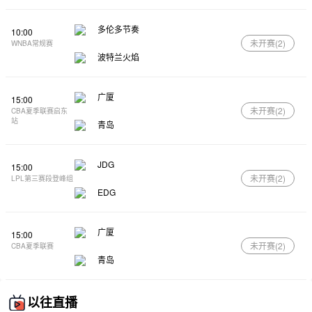
多伦多节奏
10:00
未开赛(
2
)
WNBA常规赛
波特兰火焰
广厦
15:00
未开赛(
2
)
CBA夏季联赛启东
站
青岛
JDG
15:00
未开赛(
2
)
LPL第三赛段登峰组
EDG
广厦
15:00
未开赛(
2
)
CBA夏季联赛
青岛
以往直播