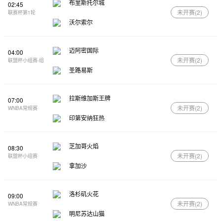
布里斯托尔城
02:45
未开赛(
2
)
联赛杯第1轮
沃尔索尔
迈阿密国际
04:00
未开赛(
2
)
联盟杯小组赛-组
圣路易斯
拉斯维加斯王牌
07:00
未开赛(
2
)
WNBA常规赛
印第安纳狂热
芝加哥火焰
08:30
未开赛(
2
)
联盟杯小组赛
拿加沙
洛杉矶火花
09:00
未开赛(
2
)
WNBA常规赛
明尼苏达山猫