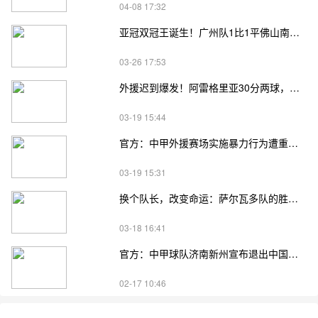
04-08 17:32
亚冠双冠王诞生！广州队1比1平佛山南狮，惊心动魄
03-26 17:53
外援迟到爆发！阿雷格里亚30分两球，中甲双雄争霸
03-19 15:44
官方：中甲外援赛场实施暴力行为遭重罚 分别停赛5场、4场
03-19 15:31
换个队长，改变命运：萨尔瓦多队的胜利之道
03-18 16:41
官方：中甲球队济南新州宣布退出中国足球职业联赛
02-17 10:46