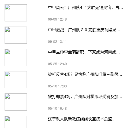
中甲风云：广州队4 -1大胜无锡吴钩，白余涛贝尼亚罗萨双星闪耀
09-09 12:48
中甲激战：广州队 2-0 完胜重庆铜梁龙，阿卜杜瓦哈普传射建功助球队升至第三
09-02 13:11
中甲主帅李金羽辞职，下家或为河南或青岛，妻子回应引关注
05-25 12:40
被打反禁4场？足协称广州队门将三鞠躬挑衅，罚款4万
05-10 17:03
被打却禁4场，广州队对霍深坪受罚及加强赛风教育的回应
05-10 16:48
辽宁铁人队新教练组组长兼技术总监：范志毅！足球盛宴即将开启