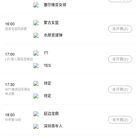
塞尔维亚女排
蒙古女篮
16:00
未开赛(
2
)
国青女篮热身赛
水原音速弹
TT
17:00
未开赛(
2
)
LPL第三赛段登峰组
TES
待定
17:30
未开赛(
2
)
WTT横滨冠军赛女
单决赛
待定
延边龙鼎
18:00
未开赛(
2
)
中甲第18轮
深圳青年人