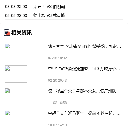
08-08 22:00
斯旺西 VS 伯明翰
08-08 22:00
德比郡 VS 林肯城
相关资讯
惊喜官宣 李玮锋今日到宁波签约，扛起中甲宁波队主教练大旗
04-10 10:32
中甲官宣华裔强援加盟，150 万欧身价，国足归化有望添助力
02-20 20:43
惊！穆里奇父子与郜林父女共谱广州队佳话：传承与热爱
11-02 16:58
中超首支升班马诞生！提前 4 轮冲超，三年三级跳终结云南21年等待
10-07 14:19