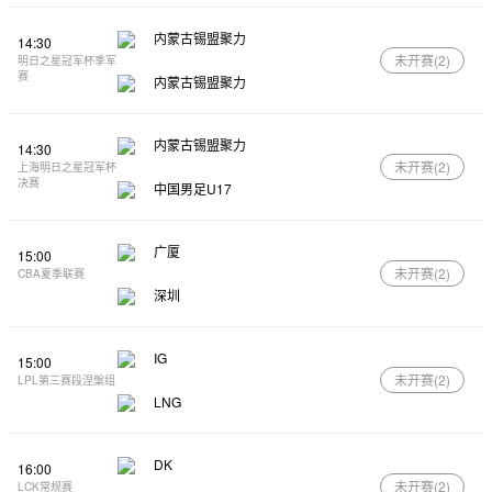
内蒙古锡盟聚力
14:30
未开赛(
2
)
明日之星冠军杯季军
赛
内蒙古锡盟聚力
内蒙古锡盟聚力
14:30
未开赛(
2
)
上海明日之星冠军杯
决赛
中国男足U17
广厦
15:00
未开赛(
2
)
CBA夏季联赛
深圳
IG
15:00
未开赛(
2
)
LPL第三赛段涅槃组
LNG
DK
16:00
未开赛(
2
)
LCK常规赛