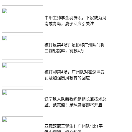
球队升至第三
中甲主帅李金羽辞职，下家或为河
南或青岛，妻子回应引关注
被打反禁4场？足协称广州队门将
三鞠躬挑衅，罚款4万
被打却禁4场，广州队对霍深坪受
罚及加强赛风教育的回应
辽宁铁人队新教练组组长兼技术总
监：范志毅！足球盛宴即将开启
亚冠双冠王诞生！广州队1比1平
佛山南狮，惊心动魄