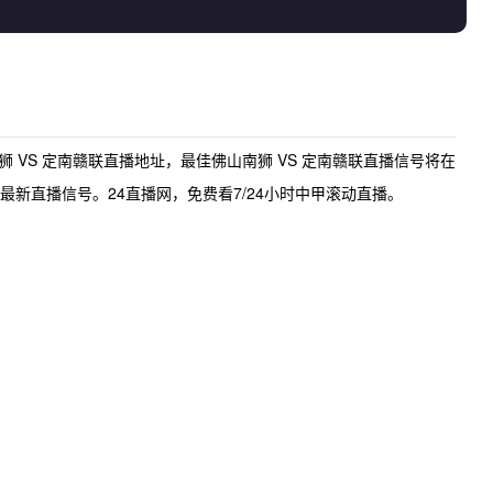
狮 VS 定南赣联直播地址
，最佳
佛山南狮 VS 定南赣联直播
信号将在
新直播信号。24直播网，免费看7/24小时中甲滚动直播。