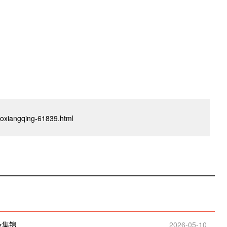
iboxiangqing-61839.html
及集锦
2026-05-10