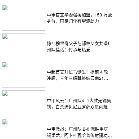
中甲官宣华裔强援加盟，150 万欧
身价，国足归化有望添助力
惊！穆里奇父子与郜林父女共谱广
州队佳话：传承与热爱
中超首支升班马诞生！提前 4 轮
冲超，三年三级跳终结云南21年
等待
中甲风云：广州队4 -1大胜无锡吴
钩，白余涛贝尼亚罗萨双星闪耀
中甲激战：广州队 2-0 完胜重庆
铜梁龙，阿卜杜瓦哈普传射建功助