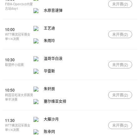
未开赛(
2
)
FIBA-Open3x3内蒙
古站day1
水原音速弹
王艺迪
10:00
未开赛(
2
)
WTT横滨冠军赛女
单1/4决赛
朱雨玲
温哥华白浪
10:30
未开赛(
2
)
联盟杯小组赛
华雷斯
朱轩辰
10:50
未开赛(
2
)
韩国羽毛球大师赛男
单半决赛
塞尔维亚女排
大藤沙月
11:30
未开赛(
2
)
WTT横滨冠军赛女
单1/4决赛
陈幸同