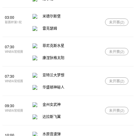
米德尔斯堡
03:00
未开赛(
2
)
联赛杯第1轮
雷克瑟姆
菲尼克斯水星
07:30
未开赛(
2
)
WNBA常规赛
康涅狄格太阳
亚特兰大梦想
07:30
未开赛(
2
)
WNBA常规赛
华盛顿神秘人
金州女武神
09:30
未开赛(
2
)
WNBA常规赛
达拉斯飞翼
水原音速弹
10:00